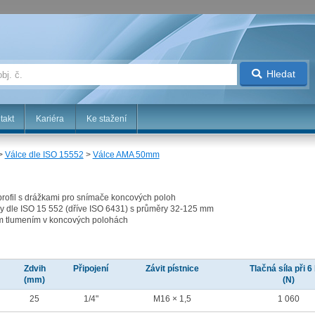
Hledat
takt
Kariéra
Ke stažení
>
Válce dle ISO 15552
>
Válce AMA 50mm
rofil s drážkami pro snímače koncových poloh
ry dle ISO 15 552 (dříve ISO 6431) s průměry 32-125 mm
ým tlumením v koncových polohách
Zdvih
Připojení
Závit pístnice
Tlačná síla při 6
(mm)
(N)
25
1/4"
M16 × 1,5
1 060