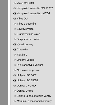
Válce CNOMO
Kompaktní válce dle ISO 21287
Kompaktní válce dle UNITOP
Válce DU
Válce s vedením
Závitové válce
Krátkozdvižné válce
Bezpístnicové válce
Kyvné pohony
Chapadla
Vibrátory
Lineární vedení
Příslušenství k válcům
Nástavce na pístnici
Úchyty ISO 6432
Úchyty ISO 15552
Úchyty CNOMO
Úchyty Unitop
Elektro- a pneumatické ventily
Manuální a mechanické ventily