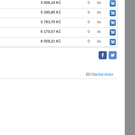
5 008,19 Kč
0
ks
5 395,95 Kč
0
ks
5 783,70 Kč
0
ks
6 170,57 Kč
0
ks
6 559,21 Kč
0
ks
Odeslat dotaz