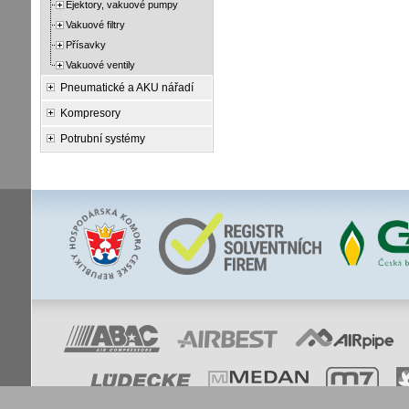
Ejektory, vakuové pumpy
Vakuové filtry
Přísavky
Vakuové ventily
Pneumatické a AKU nářadí
Kompresory
Potrubní systémy