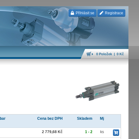
Přihlásit se
Registrace
0 Položek | 0 Kč
 bar
Cena bez DPH
Skladem
Mj
2 779,68 Kč
1 - 2
ks