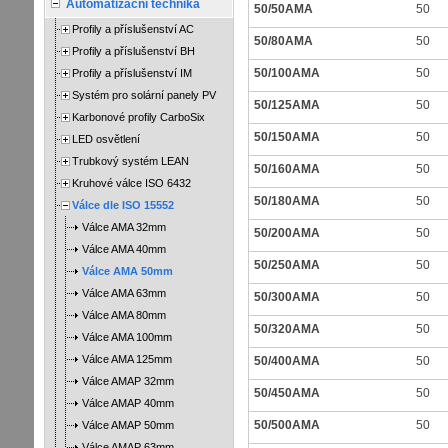
Automatizační technika
50/50AMA
50
Profily a příslušenství AC
50/80AMA
50
Profily a příslušenství BH
50/100AMA
50
Profily a příslušenství IM
Systém pro solární panely PV
50/125AMA
50
Karbonové profily CarboSix
50/150AMA
50
LED osvětlení
Trubkový systém LEAN
50/160AMA
50
Kruhové válce ISO 6432
50/180AMA
50
Válce dle ISO 15552
Válce AMA 32mm
50/200AMA
50
Válce AMA 40mm
50/250AMA
50
Válce AMA 50mm
Válce AMA 63mm
50/300AMA
50
Válce AMA 80mm
50/320AMA
50
Válce AMA 100mm
Válce AMA 125mm
50/400AMA
50
Válce AMAP 32mm
50/450AMA
50
Válce AMAP 40mm
50/500AMA
50
Válce AMAP 50mm
Válce AMAP 63mm