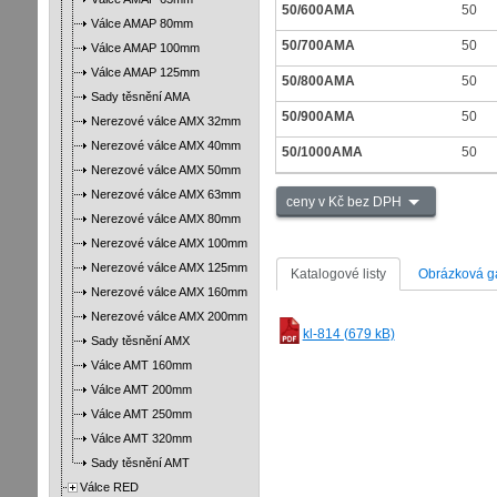
50/600AMA
50
Válce AMAP 80mm
50/700AMA
50
Válce AMAP 100mm
Válce AMAP 125mm
50/800AMA
50
Sady těsnění AMA
50/900AMA
50
Nerezové válce AMX 32mm
Nerezové válce AMX 40mm
50/1000AMA
50
Nerezové válce AMX 50mm
Nerezové válce AMX 63mm
ceny v Kč bez DPH
Nerezové válce AMX 80mm
Nerezové válce AMX 100mm
Nerezové válce AMX 125mm
Katalogové listy
Obrázková ga
Nerezové válce AMX 160mm
Nerezové válce AMX 200mm
kl-814 (679 kB)
Sady těsnění AMX
Válce AMT 160mm
Válce AMT 200mm
Válce AMT 250mm
Válce AMT 320mm
Sady těsnění AMT
Válce RED