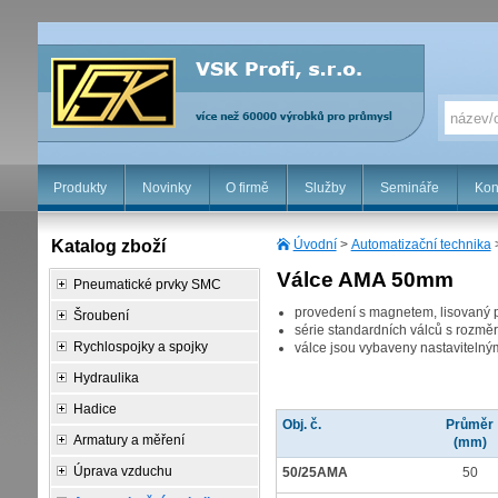
Produkty
Novinky
O firmě
Služby
Semináře
Kon
Katalog zboží
Úvodní
>
Automatizační technika
Válce AMA 50mm
Pneumatické prvky SMC
provedení s magnetem, lisovaný p
Šroubení
série standardních válců s rozmě
Rychlospojky a spojky
válce jsou vybaveny nastaviteln
Hydraulika
Hadice
Obj. č.
Průměr
Armatury a měření
(mm)
Úprava vzduchu
50/25AMA
50