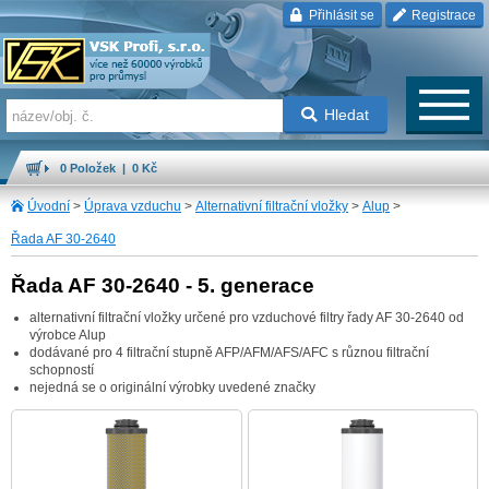
Přihlásit se
Registrace
Hledat
0 Položek | 0 Kč
Úvodní
>
Úprava vzduchu
>
Alternativní filtrační vložky
>
Alup
>
Řada AF 30-2640
Řada AF 30-2640 - 5. generace
alternativní filtrační vložky určené pro vzduchové filtry řady AF 30-2640 od
výrobce Alup
dodávané pro 4 filtrační stupně AFP/AFM/AFS/AFC s různou filtrační
schopností
nejedná se o originální výrobky uvedené značky