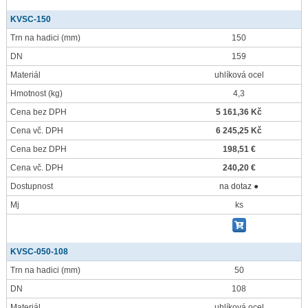
KVSC-150
Trn na hadici
(mm)
150
DN
159
Materiál
uhlíková ocel
Hmotnost
(kg)
4,3
Cena bez DPH
5 161,36 Kč
Cena vč. DPH
6 245,25 Kč
Cena bez DPH
198,51 €
Cena vč. DPH
240,20 €
Dostupnost
na dotaz ●
Mj
ks
KVSC-050-108
Trn na hadici
(mm)
50
DN
108
Materiál
uhlíková ocel