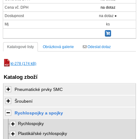
Cena vč. DPH
na dotaz
Dostupnost
na dotaz ●
Mj
ks
Katalogové listy
Obrázková galerie
Odeslat dotaz
kl-278 (174 kB)
Katalog zboží
Pneumatické prvky SMC
Šroubení
Rychlospojky a spojky
Rychlospojky
Plastikářské rychlospojky