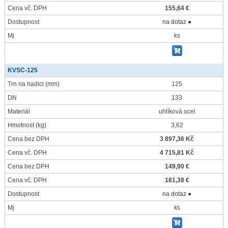
Cena vč. DPH
155,64 €
Dostupnost
na dotaz ●
Mj
ks
KVSC-125
Trn na hadici
(mm)
125
DN
133
Materiál
uhlíková ocel
Hmotnost
(kg)
3,62
Cena bez DPH
3 897,36 Kč
Cena vč. DPH
4 715,81 Kč
Cena bez DPH
149,90 €
Cena vč. DPH
181,38 €
Dostupnost
na dotaz ●
Mj
ks