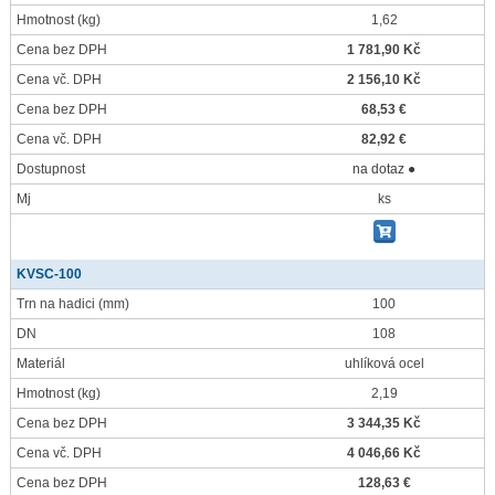
Hmotnost
(kg)
1,62
Cena bez DPH
1 781,90 Kč
Cena vč. DPH
2 156,10 Kč
Cena bez DPH
68,53 €
Cena vč. DPH
82,92 €
Dostupnost
na dotaz ●
Mj
ks
KVSC-100
Trn na hadici
(mm)
100
DN
108
Materiál
uhlíková ocel
Hmotnost
(kg)
2,19
Cena bez DPH
3 344,35 Kč
Cena vč. DPH
4 046,66 Kč
Cena bez DPH
128,63 €