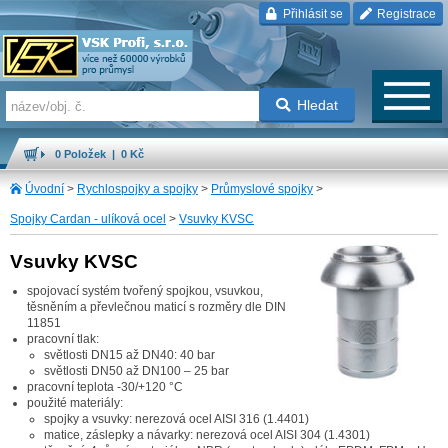
Přihlásit se
Registrace
Hledat
0 Položek | 0 Kč
Úvodní
>
Rychlospojky a spojky
>
Průmyslové spojky
>
Spojky Cardan - ulíková ocel
>
Vsuvky KVSC
Vsuvky KVSC
spojovací systém tvořený spojkou, vsuvkou,
těsněním a převlečnou maticí s rozměry dle DIN
11851
pracovní tlak:
světlosti DN15 až DN40: 40 bar
světlosti DN50 až DN100 – 25 bar
pracovní teplota -30/+120 °C
použité materiály:
spojky a vsuvky: nerezová ocel AISI 316 (1.4401)
matice, záslepky a návarky: nerezová ocel AISI 304 (1.4301)