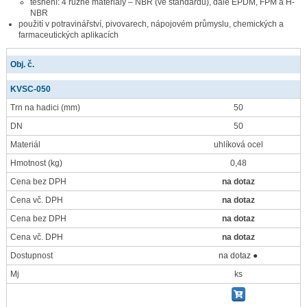
těsnění: 4 různé materiály – NBR (ve standardu), dále EPDM, FPM a H-
NBR
použití v potravinářství, pivovarech, nápojovém průmyslu, chemických a
farmaceutických aplikacích
Obj. č.
KVSC-050
Trn na hadici
(mm)
50
DN
50
Materiál
uhlíková ocel
Hmotnost
(kg)
0,48
Cena bez DPH
na dotaz
Cena vč. DPH
na dotaz
Cena bez DPH
na dotaz
Cena vč. DPH
na dotaz
Dostupnost
na dotaz ●
Mj
ks