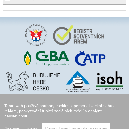
Tento web používá soubory cookies k personalizaci obsahu a
reklam, poskytování funkcí sociálních médií a analýze
návštěvnosti.
Copyright © 2006 - 2026
Walk.cz
Nastavení cookies
Přijmout všechny soubory cookies