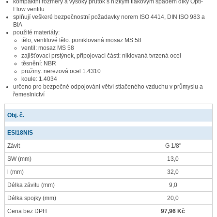
kompaktní rozměry a vysoký průtok s nízkým tlakovým spádem díky Opti-
Flow ventilu
splňují veškeré bezpečnostní požadavky norem ISO 4414, DIN ISO 983 a
BIA
použité materiály:
tělo, ventilové tělo: poniklovaná mosaz MS 58
ventil: mosaz MS 58
zajišťovací prstýnek, připojovací části: niklovaná tvrzená ocel
těsnění: NBR
pružiny: nerezová ocel 1.4310
koule: 1.4034
určeno pro bezpečné odpojování větví stlačeného vzduchu v průmyslu a
řemeslnictví
Obj. č.
ESI18NIS
Závit
G 1/8"
SW
(mm)
13,0
l
(mm)
32,0
Délka závitu
(mm)
9,0
Délka spojky
(mm)
20,0
Cena bez DPH
97,96 Kč