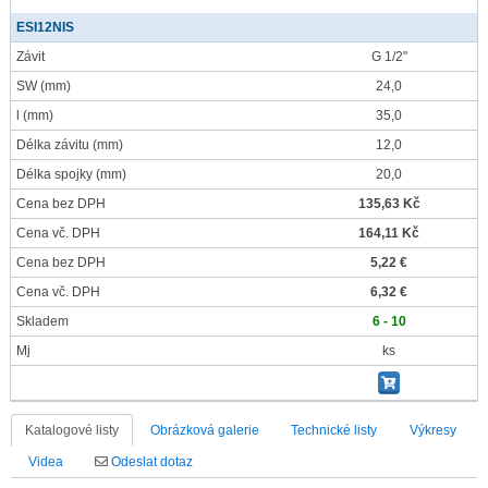
ESI12NIS
Závit
G 1/2"
SW
(mm)
24,0
l
(mm)
35,0
Délka závitu
(mm)
12,0
Délka spojky
(mm)
20,0
Cena bez DPH
135,63 Kč
Cena vč. DPH
164,11 Kč
Cena bez DPH
5,22 €
Cena vč. DPH
6,32 €
Skladem
6 - 10
Mj
ks
Katalogové listy
Obrázková galerie
Technické listy
Výkresy
Videa
Odeslat dotaz