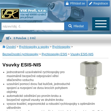
Přihlásit se
Registrace
Hledat
0 Položek | 0 Kč
Úvodní
>
Rychlospojky a spojky
>
Rychlospojky
>
Bezpečnostní rychlospojky
>
Rychlospojky ESIS
>
Vsuvky ESIS-NIS
Vsuvky ESIS-NIS
jednostranně uzavíratelné rychlospojky pro
maximálně bezpečné odpojování větví
stlačeného vzduchu
uzavírání pomocí dvou řad kuliček, jednoduché
spojení a rozpojení ve dvou krocích pohybem
objímky
automatické odvětrání po prvním kroku a
bezpečné vyjmutí vsuvky ve druhém kroku
vysoce kvalitní, ergonomické a robustní rychlospojky s optimálním
utěsněním