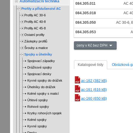
Automatizační technika
084.305.011
AC 40
Profily a příslušenství AC
084.305.018
AC 40
Profily AC 30-6
Profily AC 40-8
084.305.050
AC 30-6, B
Profily AC 45-8
084.305.053
A
Ostatní profily
Záslepky profilů
ceny v Kč bez DPH
Šrouby a matice
Spojky a úhelníky
Spojovací západky
Katalogové listy
Obrázková ga
Drážkové spojky
Spojovací desky
Kyvné spojky do drážek
ac-162 (382 kB)
Úhelníky do drážek
ac-161 (616 kB)
Kolmé spojky s maticí
ac-160 (650 kB)
Úhlové spojky
Rohové spojky
Krytky rohových spojek
Kolmé spojky
Kyvné spojky
Desky