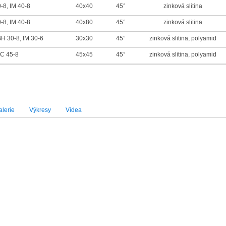
-8, IM 40-8
40x40
45°
zinková slitina
-8, IM 40-8
40x80
45°
zinková slitina
H 30-8, IM 30-6
30x30
45°
zinková slitina, polyamid
C 45-8
45x45
45°
zinková slitina, polyamid
lerie
Výkresy
Videa