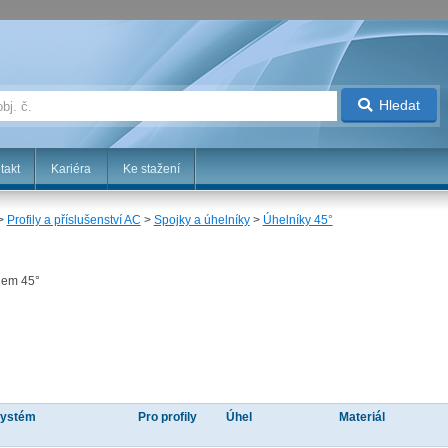
Hledat
takt
Kariéra
Ke stažení
>
Profily a příslušenství AC
>
Spojky a úhelníky
>
Úhelníky 45°
hlem 45°
ystém
Pro profily
Úhel
Materiál