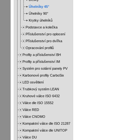
Úhelníky 45°
Úhelníky 90°
Krytky úhelníků
Podstavce a kolečka
Příslušenství pro oplocení
Příslušenství pro dvířka
Opracování profilů
Profily a příslušenství BH
Profily a příslušenství IM
Systém pro solární panely PV
Karbonové profily CarboSix
LED osvětlení
Trubkový systém LEAN
Kruhové válce ISO 6432
Válce dle ISO 15552
Válce RED
Válce CNOMO
Kompaktní válce dle ISO 21287
Kompaktní válce dle UNITOP
Válce DU