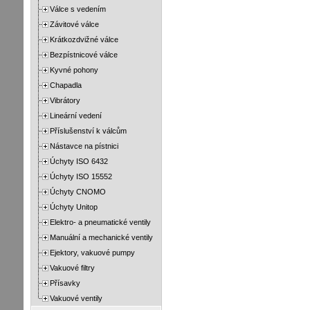
Válce s vedením
Závitové válce
Krátkozdvižné válce
Bezpístnicové válce
Kyvné pohony
Chapadla
Vibrátory
Lineární vedení
Příslušenství k válcům
Nástavce na pístnici
Úchyty ISO 6432
Úchyty ISO 15552
Úchyty CNOMO
Úchyty Unitop
Elektro- a pneumatické ventily
Manuální a mechanické ventily
Ejektory, vakuové pumpy
Vakuové filtry
Přísavky
Vakuové ventily