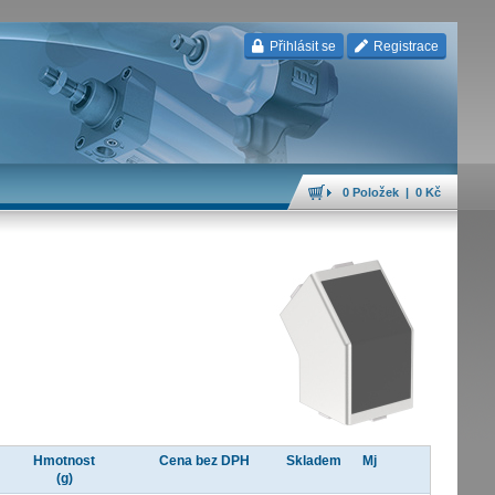
Přihlásit se
Registrace
0 Položek | 0 Kč
Hmotnost
Cena bez DPH
Skladem
Mj
(g)