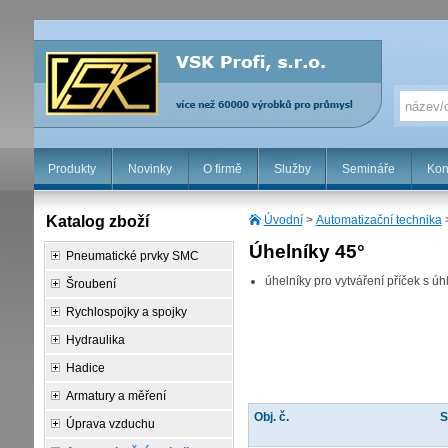
Produkty
Novinky
O firmě
Služby
Semináře
Kon
Katalog zboží
Úvodní
>
Automatizační technika
Úhelníky 45°
Pneumatické prvky SMC
úhelníky pro vytváření příček s ú
Šroubení
Rychlospojky a spojky
Hydraulika
Hadice
Armatury a měření
Obj. č.
S
Úprava vzduchu