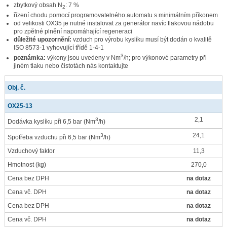
zbytkový obsah N
: 7 %
2
řízení chodu pomocí programovatelného automatu s minimálním příkonem
od velikosti OX35 je nutné instalovat za generátor navíc tlakovou nádobu
pro zpětné plnění napomáhající regeneraci
důležité upozornění:
vzduch pro výrobu kyslíku musí být dodán o kvalitě
ISO 8573-1 vyhovující třídě 1-4-1
3
poznámka:
výkony jsou uvedeny v Nm
/h; pro výkonové parametry při
jiném tlaku nebo čistotách nás kontaktujte
Obj. č.
OX25-13
2,1
3
Dodávka kyslíku při 6,5 bar
(Nm
/h)
24,1
3
Spotřeba vzduchu při 6,5 bar
(Nm
/h)
Vzduchový faktor
11,3
Hmotnost
(kg)
270,0
Cena bez DPH
na dotaz
Cena vč. DPH
na dotaz
Cena bez DPH
na dotaz
Cena vč. DPH
na dotaz