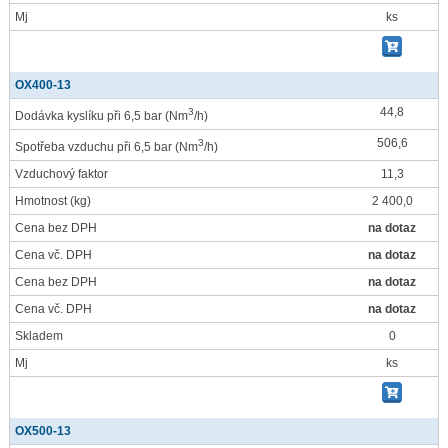
Mj
ks
OX400-13
44,8
3
Dodávka kyslíku při 6,5 bar
(Nm
/h)
506,6
3
Spotřeba vzduchu při 6,5 bar
(Nm
/h)
Vzduchový faktor
11,3
Hmotnost
(kg)
2 400,0
Cena bez DPH
na dotaz
Cena vč. DPH
na dotaz
Cena bez DPH
na dotaz
Cena vč. DPH
na dotaz
Skladem
0
Mj
ks
OX500-13