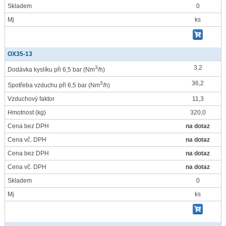
Skladem
0
Mj
ks
OX35-13
3,2
3
Dodávka kyslíku při 6,5 bar
(Nm
/h)
36,2
3
Spotřeba vzduchu při 6,5 bar
(Nm
/h)
Vzduchový faktor
11,3
Hmotnost
(kg)
320,0
Cena bez DPH
na dotaz
Cena vč. DPH
na dotaz
Cena bez DPH
na dotaz
Cena vč. DPH
na dotaz
Skladem
0
Mj
ks