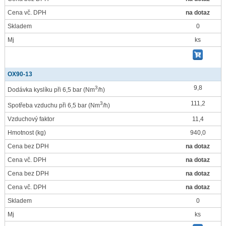
Cena vč. DPH
na dotaz
Skladem
0
Mj
ks
OX90-13
9,8
3
Dodávka kyslíku při 6,5 bar
(Nm
/h)
111,2
3
Spotřeba vzduchu při 6,5 bar
(Nm
/h)
Vzduchový faktor
11,4
Hmotnost
(kg)
940,0
Cena bez DPH
na dotaz
Cena vč. DPH
na dotaz
Cena bez DPH
na dotaz
Cena vč. DPH
na dotaz
Skladem
0
Mj
ks