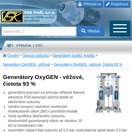
Přihlásit se
Registrace
Hledat
0 Položek | 0 Kč
Úvodní
>
Úprava vzduchu
>
Generátory dusíku, kyslíku
>
Generátory OxyGEN - věžové
>
Generátory OxyGEN - věžové, čistota 93 %
Generátory OxyGEN - věžové,
čistota 93 %
generátory pracující na principu střídavé tlakové
adsorpce PSA separující plynný kyslík ze
stlačeného vzduchu
výrobní sloupce naplněné zeolitovým
molekulárním sítem ZMS o prvotřídní kvalitě
nízká spotřeba stlačeného vzduchu,
dlouhodobě garantovaný výkon se zárukou 10
let na molekulární síto
maximální vstupní tlak vzduchu až 6,5 bar, nízký tlakový spád okolo 0,5 bar