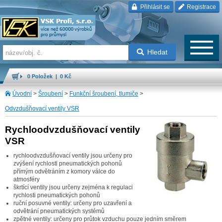
Přihlásit se
Registrace
Hledat
0 Položek | 0 Kč
Úvodní
>
Šroubení
>
Funkční šroubení, tlumiče
>
Odvzdušňovací ventily VSR
Rychloodvzdušňovací ventily
VSR
rychloodvzdušňovací ventily jsou určeny pro
zvýšení rychlosti pneumatických pohonů
přímým odvětráním z komory válce do
atmosféry
škrtící ventily jsou určeny zejména k regulaci
rychlosti pneumatických pohonů
ruční posuvné ventily: určeny pro uzavření a
odvětrání pneumatických systémů
zpětné ventily: určeny pro průtok vzduchu pouze jedním směrem