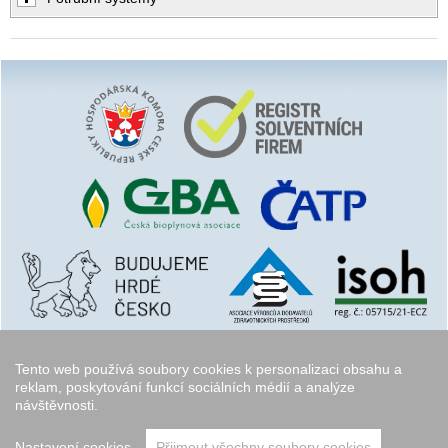
Tento web používá soubory cookies k personalizaci obsahu a
reklam, poskytování funkcí sociálních médií a analýze
návštěvnosti.
Copyright © 2006 - 2026
Walk.cz
Nastavení cookies
Přijmout všechny soubory cookies