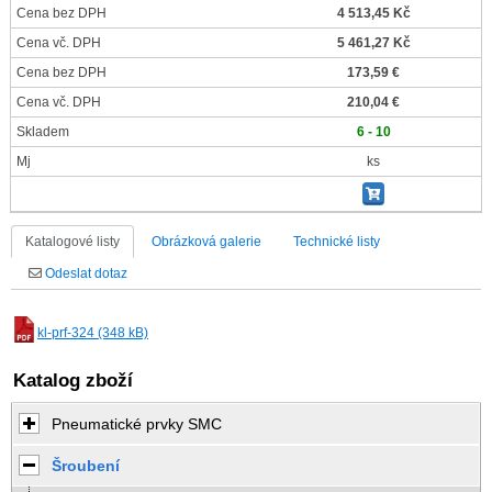
Cena bez DPH
4 513,45 Kč
Cena vč. DPH
5 461,27 Kč
Cena bez DPH
173,59 €
Cena vč. DPH
210,04 €
Skladem
6 - 10
Mj
ks
Katalogové listy
Obrázková galerie
Technické listy
Odeslat dotaz
kl-prf-324 (348 kB)
Katalog zboží
Pneumatické prvky SMC
Šroubení