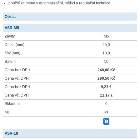
použití zejména v automatizační, měřící a regulační technice
Obj. č.
VSR-M5
Závity
M5
Délka
(mm)
25,0
SW
(mm)
10,0
Balení
10
Cena bez DPH
240,08 Kč
Cena vč. DPH
290,50 Kč
Cena bez DPH
9,23 €
Cena vč. DPH
11,17 €
Skladem
0
Mj
ks
VSR-18