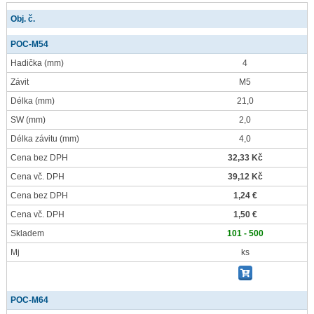
Obj. č.
POC-M54
Hadička
(mm)
4
Závit
M5
Délka
(mm)
21,0
SW
(mm)
2,0
Délka závitu
(mm)
4,0
Cena bez DPH
32,33 Kč
Cena vč. DPH
39,12 Kč
Cena bez DPH
1,24 €
Cena vč. DPH
1,50 €
Skladem
101 - 500
Mj
ks
POC-M64