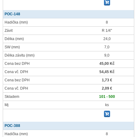
POC-148
Hadička
(mm)
8
Závit
R 1/4"
Délka
(mm)
24,0
SW
(mm)
7,0
Délka závitu
(mm)
9,0
Cena bez DPH
45,00 Kč
Cena vč. DPH
54,45 Kč
Cena bez DPH
1,73 €
Cena vč. DPH
2,09 €
Skladem
101 - 500
Mj
ks
POC-388
Hadička
(mm)
8