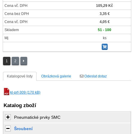
Cena vč. DPH
105,29 Kč
Cena bez DPH
3,35 €
Cena vč. DPH
4,05 €
Skladem
51 - 100
Mj
ks
1
2
Katalogové listy
Obrázková galerie
Odeslat dotaz
kl-prf-309 (170 kB)
Katalog zboží
Pneumatické prvky SMC
Šroubení