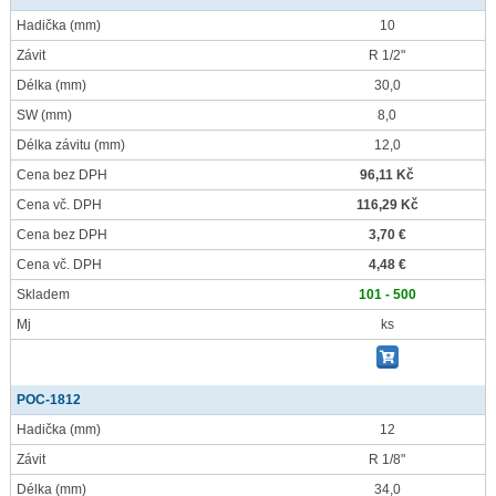
Hadička
(mm)
10
Závit
R 1/2"
Délka
(mm)
30,0
SW
(mm)
8,0
Délka závitu
(mm)
12,0
Cena bez DPH
96,11 Kč
Cena vč. DPH
116,29 Kč
Cena bez DPH
3,70 €
Cena vč. DPH
4,48 €
Skladem
101 - 500
Mj
ks
POC-1812
Hadička
(mm)
12
Závit
R 1/8"
Délka
(mm)
34,0