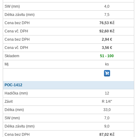
SW
(mm)
4,0
Délka závitu
(mm)
7,5
Cena bez DPH
76,53 Kč
Cena vč. DPH
92,60 Kč
Cena bez DPH
2,94 €
Cena vč. DPH
3,56 €
Skladem
51 - 100
Mj
ks
POC-1412
Hadička
(mm)
12
Závit
R 1/4"
Délka
(mm)
33,0
SW
(mm)
7,0
Délka závitu
(mm)
9,0
Cena bez DPH
87,02 Kč