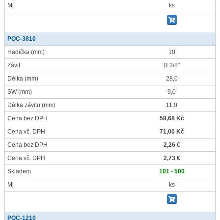
Mj
ks
POC-3810
Hadička
(mm)
10
Závit
R 3/8"
Délka
(mm)
28,0
SW
(mm)
9,0
Délka závitu
(mm)
11,0
Cena bez DPH
58,68 Kč
Cena vč. DPH
71,00 Kč
Cena bez DPH
2,26 €
Cena vč. DPH
2,73 €
Skladem
101 - 500
Mj
ks
POC-1210