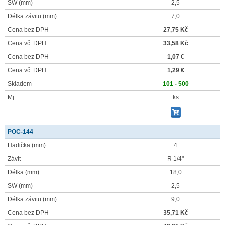
SW
(mm)
2,5
Délka závitu
(mm)
7,0
Cena bez DPH
27,75 Kč
Cena vč. DPH
33,58 Kč
Cena bez DPH
1,07 €
Cena vč. DPH
1,29 €
Skladem
101 - 500
Mj
ks
POC-144
Hadička
(mm)
4
Závit
R 1/4"
Délka
(mm)
18,0
SW
(mm)
2,5
Délka závitu
(mm)
9,0
Cena bez DPH
35,71 Kč