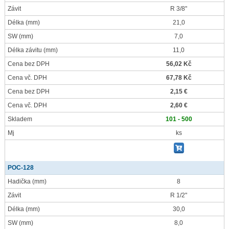
Závit
R 3/8"
Délka
(mm)
21,0
SW
(mm)
7,0
Délka závitu
(mm)
11,0
Cena bez DPH
56,02 Kč
Cena vč. DPH
67,78 Kč
Cena bez DPH
2,15 €
Cena vč. DPH
2,60 €
Skladem
101 - 500
Mj
ks
POC-128
Hadička
(mm)
8
Závit
R 1/2"
Délka
(mm)
30,0
SW
(mm)
8,0