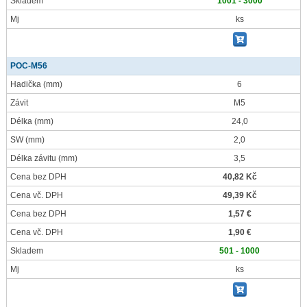
Skladem
1001 - 3000
Mj
ks
POC-M56
Hadička
(mm)
6
Závit
M5
Délka
(mm)
24,0
SW
(mm)
2,0
Délka závitu
(mm)
3,5
Cena bez DPH
40,82 Kč
Cena vč. DPH
49,39 Kč
Cena bez DPH
1,57 €
Cena vč. DPH
1,90 €
Skladem
501 - 1000
Mj
ks