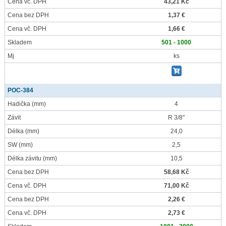
Cena vč. DPH
43,21 Kč
Cena bez DPH
1,37 €
Cena vč. DPH
1,66 €
Skladem
501 - 1000
Mj
ks
POC-384
Hadička
(mm)
4
Závit
R 3/8"
Délka
(mm)
24,0
SW
(mm)
2,5
Délka závitu
(mm)
10,5
Cena bez DPH
58,68 Kč
Cena vč. DPH
71,00 Kč
Cena bez DPH
2,26 €
Cena vč. DPH
2,73 €