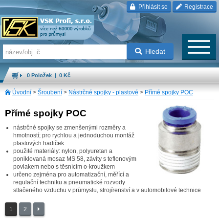
Přihlásit se
Registrace
Hledat
0 Položek | 0 Kč
Úvodní
>
Šroubení
>
Nástrčné spojky - plastové
>
Přímé spojky POC
Přímé spojky POC
nástrčné spojky se zmenšenými rozměry a
hmotností; pro rychlou a jednoduchou montáž
plastových hadiček
použité materiály: nylon, polyuretan a
poniklovaná mosaz MS 58, závity s teflonovým
povlakem nebo s těsnícím o-kroužkem
určeno zejména pro automatizační, měřící a
regulační techniku a pneumatické rozvody
stlačeného vzduchu v průmyslu, strojírenství a v automobilové technice
1
2