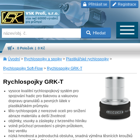
Přihlásit se
Registrace
Hledat
0 Položek | 0 Kč
Úvodní
>
Rychlospojky a spojky
>
Plastikářské rychlospojky
>
Rychlospojky Soft-Flow
>
Rychlospojky GRK-T
Rychlospojky GRK-T
vysoce kvalitní rychlospojkový systém pro
spojování hadic pro tlakovou a vakuovou
dopravu granulátů a pevných látek v
plastikářském průmyslu
tělo rychlospojek z nerezové oceli pro snížení
abraze materiálu a delší životnost
objímky, vsuvky a záslepky z tvrzeného hliníku
volně průchozí provedení s plným průtokem,
bez ventilu
nízká hmotnost a jednoduchá obsluha, snadná výměna těsnících kroužků