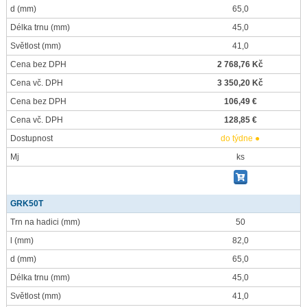
d
(mm)
65,0
Délka trnu
(mm)
45,0
Světlost
(mm)
41,0
Cena bez DPH
2 768,76 Kč
Cena vč. DPH
3 350,20 Kč
Cena bez DPH
106,49 €
Cena vč. DPH
128,85 €
Dostupnost
do týdne ●
Mj
ks
GRK50T
Trn na hadici
(mm)
50
l
(mm)
82,0
d
(mm)
65,0
Délka trnu
(mm)
45,0
Světlost
(mm)
41,0