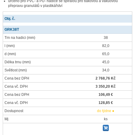
určeno pro PVC- a PU- hadice se spirálou pro tlakovou a vakuovou
přepravu granulátů v plastikářství
Obj. č.
GRK38T
Trn na hadici
(mm)
38
l
(mm)
82,0
d
(mm)
65,0
Délka trnu
(mm)
45,0
Světlost
(mm)
34,0
Cena bez DPH
2 768,76 Kč
Cena vč. DPH
3 350,20 Kč
Cena bez DPH
106,49 €
Cena vč. DPH
128,85 €
Dostupnost
do týdne ●
Mj
ks