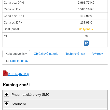
Cena bez DPH
2 963,77 Kč
Cena vč. DPH
3 586,16 Kč
Cena bez DPH
113,99 €
Cena vč. DPH
137,93 €
Dostupnost
do týdne ●
Mj
ks
Katalogové listy
Obrázková galerie
Technické listy
Výkresy
Odeslat dotaz
kl-216 (460 kB)
Katalog zboží
Pneumatické prvky SMC
Šroubení