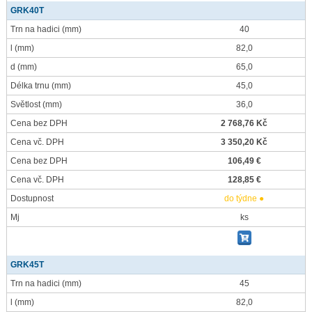
GRK40T
Trn na hadici
(mm)
40
l
(mm)
82,0
d
(mm)
65,0
Délka trnu
(mm)
45,0
Světlost
(mm)
36,0
Cena bez DPH
2 768,76 Kč
Cena vč. DPH
3 350,20 Kč
Cena bez DPH
106,49 €
Cena vč. DPH
128,85 €
Dostupnost
do týdne ●
Mj
ks
GRK45T
Trn na hadici
(mm)
45
l
(mm)
82,0