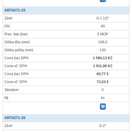
ART4271-15
Závit
G 1 1/2"
DN
40
Prac. tlak
(bar)
5 MOP
Délka těla
(mm)
108,0
Délka páčky
(mm)
130
Cena bez DPH
1 580,13 Kč
Cena vč. DPH
1 911,96 Kč
Cena bez DPH
60,77 €
Cena vč. DPH
73,53 €
Skladem
0
Mj
ks
ART4271-20
Závit
G 2"