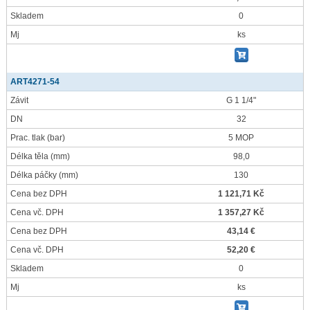
Skladem
0
Mj
ks
ART4271-54
Závit
G 1 1/4"
DN
32
Prac. tlak
(bar)
5 MOP
Délka těla
(mm)
98,0
Délka páčky
(mm)
130
Cena bez DPH
1 121,71 Kč
Cena vč. DPH
1 357,27 Kč
Cena bez DPH
43,14 €
Cena vč. DPH
52,20 €
Skladem
0
Mj
ks