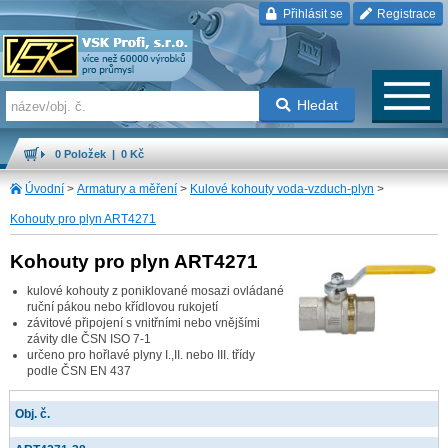
Přihlásit se
Registrace
Hledat
0 Položek | 0 Kč
Úvodní
>
Armatury a měření
>
Kulové kohouty voda-vzduch-plyn
>
Kohouty pro plyn ART4271
Kohouty pro plyn ART4271
kulové kohouty z poniklované mosazi ovládané
ruční pákou nebo křídlovou rukojetí
závitové připojení s vnitřními nebo vnějšími
závity dle ČSN ISO 7-1
určeno pro hořlavé plyny I.,II. nebo III. třídy
podle ČSN EN 437
Obj. č.