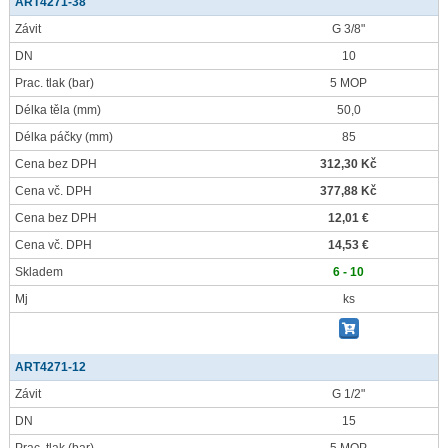
ART4271-38
Závit
G 3/8"
DN
10
Prac. tlak
(bar)
5 MOP
Délka těla
(mm)
50,0
Délka páčky
(mm)
85
Cena bez DPH
312,30 Kč
Cena vč. DPH
377,88 Kč
Cena bez DPH
12,01 €
Cena vč. DPH
14,53 €
Skladem
6 - 10
Mj
ks
ART4271-12
Závit
G 1/2"
DN
15