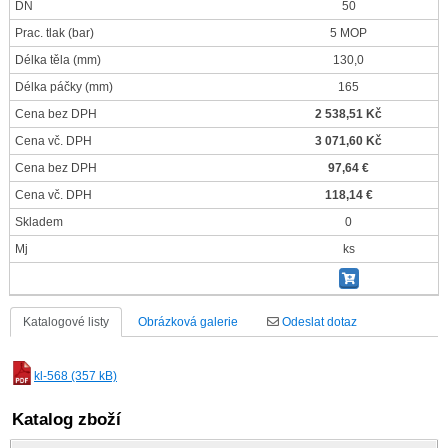
DN
50
Prac. tlak
(bar)
5 MOP
Délka těla
(mm)
130,0
Délka páčky
(mm)
165
Cena bez DPH
2 538,51 Kč
Cena vč. DPH
3 071,60 Kč
Cena bez DPH
97,64 €
Cena vč. DPH
118,14 €
Skladem
0
Mj
ks
Katalogové listy
Obrázková galerie
Odeslat dotaz
kl-568 (357 kB)
Katalog zboží