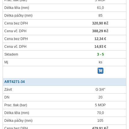
Prac. tlak
(bar)
5 MOP
Délka těla
(mm)
61,0
Délka páčky
(mm)
85
Cena bez DPH
320,90 Kč
Cena vč. DPH
388,29 Kč
Cena bez DPH
12,34 €
Cena vč. DPH
14,93 €
Skladem
3 - 5
Mj
ks
ART4271-34
Závit
G 3/4"
DN
20
Prac. tlak
(bar)
5 MOP
Délka těla
(mm)
70,0
Délka páčky
(mm)
105
Cena bez DPH
479,91 Kč