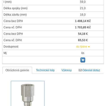
l
(mm)
59,0
Délka spojky
(mm)
21,0
Délka závitu
(mm)
16,0
Cena bez DPH
1 408,14 Kč
Cena vč. DPH
1 703,85 Kč
Cena bez DPH
54,16 €
Cena vč. DPH
65,53 €
Dostupnost
do týdne ●
Mj
ks
Obrázková galerie
Technické listy
Výkresy
Odeslat dotaz