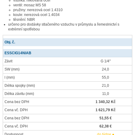
vsuvka: niklovaná ocel
ventil: mosaz MS 58
pružiny: nerezová ocel 1.4310
koule: nerezová ocel 1.4034
těsnění: NBR
určeno pro dodávky stlačeného vzduchu v průmyslu a řemeslnictví s
extrémní spotřebou
Obj. č.
ESSCIG14NIAB
Závit
G 1/4"
SW
(mm)
24,0
l
(mm)
55,0
Délka spojky
(mm)
21,0
Délka závitu
(mm)
11,0
Cena bez DPH
1 340,32 Kč
Cena vč. DPH
1 621,79 Kč
Cena bez DPH
51,55 €
Cena vč. DPH
62,38 €
Dostupnost
do týdne ●