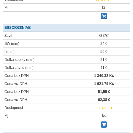
Mj
ks
ESSCIG38NIAB
Závit
G 3/8"
SW
(mm)
24,0
l
(mm)
55,0
Délka spojky
(mm)
21,0
Délka závitu
(mm)
11,0
Cena bez DPH
1 340,32 Kč
Cena vč. DPH
1 621,79 Kč
Cena bez DPH
51,55 €
Cena vč. DPH
62,38 €
Dostupnost
do týdne ●
Mj
ks