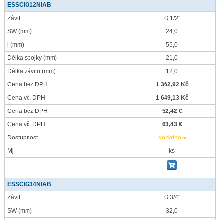
ESSCIG12NIAB
Závit
G 1/2"
SW
(mm)
24,0
l
(mm)
55,0
Délka spojky
(mm)
21,0
Délka závitu
(mm)
12,0
Cena bez DPH
1 362,92 Kč
Cena vč. DPH
1 649,13 Kč
Cena bez DPH
52,42 €
Cena vč. DPH
63,43 €
Dostupnost
do týdne ●
Mj
ks
ESSCIG34NIAB
Závit
G 3/4"
SW
(mm)
32,0