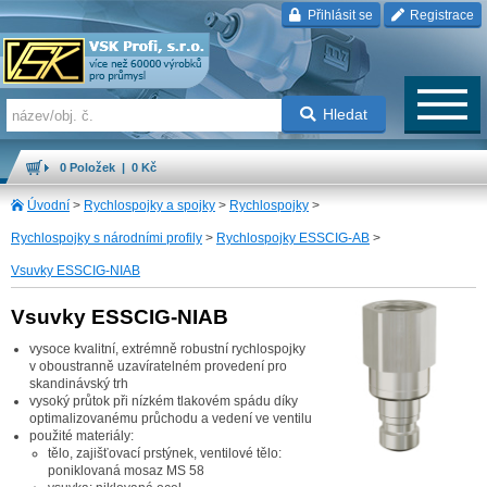
Přihlásit se
Registrace
Hledat
0 Položek | 0 Kč
Úvodní
>
Rychlospojky a spojky
>
Rychlospojky
>
Rychlospojky s národními profily
>
Rychlospojky ESSCIG-AB
>
Vsuvky ESSCIG-NIAB
Vsuvky ESSCIG-NIAB
vysoce kvalitní, extrémně robustní rychlospojky
v oboustranně uzavíratelném provedení pro
skandinávský trh
vysoký průtok při nízkém tlakovém spádu díky
optimalizovanému průchodu a vedení ve ventilu
použité materiály:
tělo, zajišťovací prstýnek, ventilové tělo:
poniklovaná mosaz MS 58