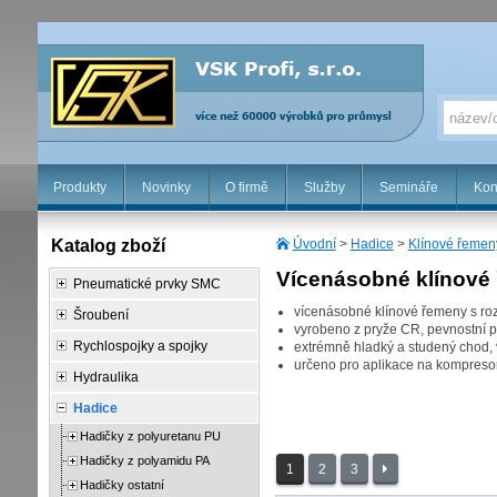
Produkty
Novinky
O firmě
Služby
Semináře
Kon
Katalog zboží
Úvodní
>
Hadice
>
Klínové řemen
Vícenásobné klínové 
Pneumatické prvky SMC
vícenásobné klínové řemeny s ro
Šroubení
vyrobeno z pryže CR, pevnostní 
Rychlospojky a spojky
extrémně hladký a studený chod, v
určeno pro aplikace na kompresore
Hydraulika
Hadice
Hadičky z polyuretanu PU
Hadičky z polyamidu PA
1
2
3
Hadičky ostatní