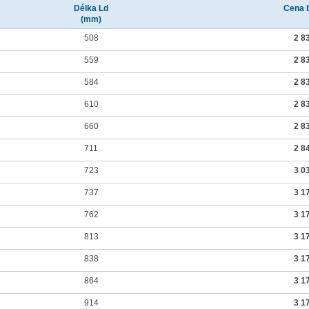
Délka Ld
Cena 
(mm)
508
2 8
559
2 8
584
2 8
610
2 8
660
2 8
711
2 8
723
3 0
737
3 1
762
3 1
813
3 1
838
3 1
864
3 1
914
3 1