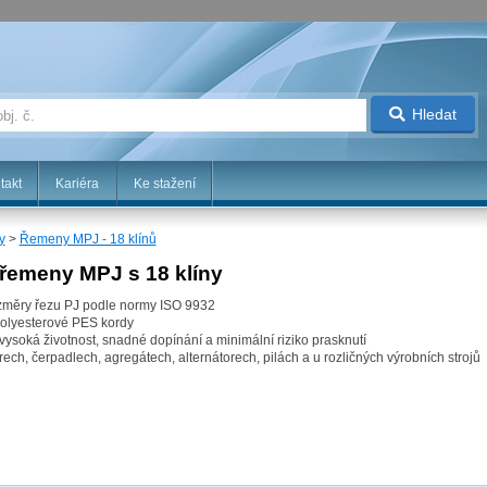
Hledat
takt
Kariéra
Ke stažení
y
>
Řemeny MPJ - 18 klínů
řemeny MPJ s 18 klíny
změry řezu PJ podle normy ISO 9932
polyesterové PES kordy
ysoká životnost, snadné dopínání a minimální riziko prasknutí
ch, čerpadlech, agregátech, alternátorech, pilách a u rozličných výrobních strojů