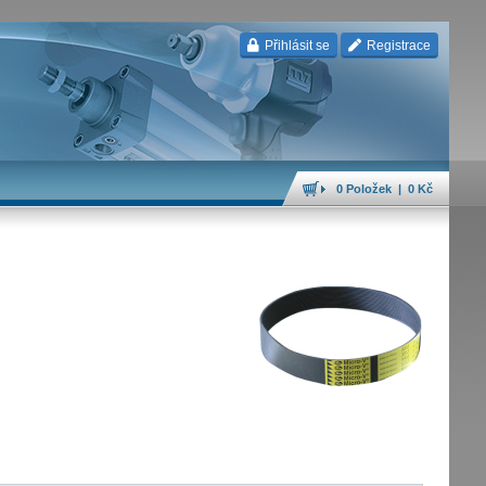
Přihlásit se
Registrace
0 Položek | 0 Kč