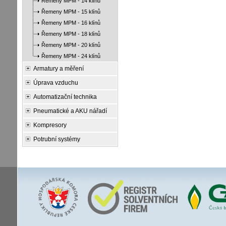
Řemeny MPM - 14 klínů
Řemeny MPM - 15 klínů
Řemeny MPM - 16 klínů
Řemeny MPM - 18 klínů
Řemeny MPM - 20 klínů
Řemeny MPM - 24 klínů
Armatury a měření
Úprava vzduchu
Automatizační technika
Pneumatické a AKU nářadí
Kompresory
Potrubní systémy