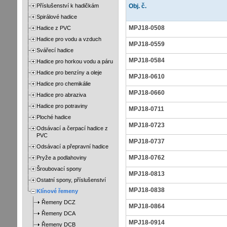
Příslušenství k hadičkám
Obj. č.
Spirálové hadice
MPJ18-0508
Hadice z PVC
Hadice pro vodu a vzduch
MPJ18-0559
Svářecí hadice
MPJ18-0584
Hadice pro horkou vodu a páru
Hadice pro benzíny a oleje
MPJ18-0610
Hadice pro chemikálie
MPJ18-0660
Hadice pro abraziva
Hadice pro potraviny
MPJ18-0711
Ploché hadice
MPJ18-0723
Odsávací a čerpací hadice z
PVC
MPJ18-0737
Odsávací a přepravní hadice
MPJ18-0762
Pryže a podlahoviny
Šroubovací spony
MPJ18-0813
Ostatní spony, příslušenství
MPJ18-0838
Klínové řemeny
Řemeny DCZ
MPJ18-0864
Řemeny DCA
MPJ18-0914
Řemeny DCB