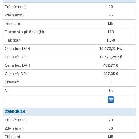
Průměr
(mm)
20
Zdvih
(mm)
25
Připojení
M5
Tlačná síla při 6 bar
(N)
170
Tlak
(bar)
1,5-9
Cena bez DPH
10 472,11 Kč
Cena vč. DPH
12 671,25 Kč
Cena bez DPH
402,77 €
Cena vč. DPH
487,35 €
Skladem
0
Mj
ks
20/50GEDS
Průměr
(mm)
20
Zdvih
(mm)
50
Připojení
M5