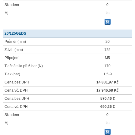
Skladem
0
Mj
ks
20/125GEDS
Průměr
(mm)
20
Zdvih
(mm)
125
Připojení
M5
Tlačná síla při 6 bar
(N)
170
Tlak
(bar)
1,5-9
Cena bez DPH
14 831,97 Kč
Cena vč. DPH
17 946,68 Kč
Cena bez DPH
570,46 €
Cena vč. DPH
690,26 €
Skladem
0
Mj
ks