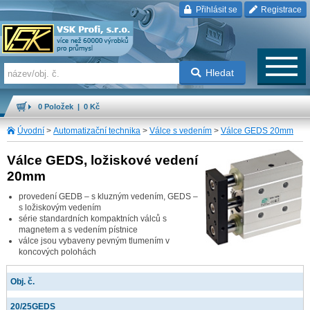
Přihlásit se
Registrace
Hledat
0 Položek | 0 Kč
Úvodní
>
Automatizační technika
>
Válce s vedením
>
Válce GEDS 20mm
Válce GEDS, ložiskové vedení
20mm
provedení GEDB – s kluzným vedením, GEDS –
s ložiskovým vedením
série standardních kompaktních válců s
magnetem a s vedením pístnice
válce jsou vybaveny pevným tlumením v
koncových polohách
Obj. č.
20/25GEDS