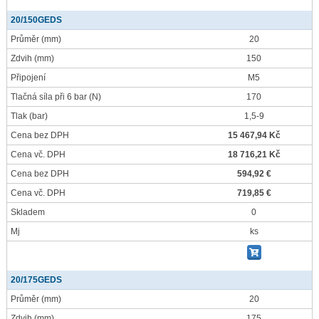
20/150GEDS
Průměr
(mm)
20
Zdvih
(mm)
150
Připojení
M5
Tlačná síla při 6 bar
(N)
170
Tlak
(bar)
1,5-9
Cena bez DPH
15 467,94 Kč
Cena vč. DPH
18 716,21 Kč
Cena bez DPH
594,92 €
Cena vč. DPH
719,85 €
Skladem
0
Mj
ks
20/175GEDS
Průměr
(mm)
20
Zdvih
(mm)
175