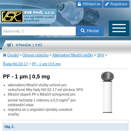
Přihlásit se
Registrace
Hledat
0 Položek | 0 Kč
Úvodní
>
Úprava vzduchu
>
Alternativní filtrační vložky
>
SPX
>
Řada NG 02-17
>
PF - 1 µm | 0,5 mg
PF - 1 µm | 0,5 mg
alternativní filtrační vložky určené pro
vzduchové filtry řady NG 02-17 od výrobce SPX
filtrační stupeň PF s filtrační schopností pro
3
pevné nečistoty 1 mikronu a 0,5 mg/m
pro
odstranění oleje
nejedná se o originální výrobky uvedené
značky
Obj. č.