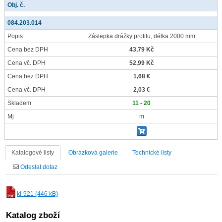
Obj. č.
084.203.014
Popis
Záslepka drážky profilu, délka 2000 mm
Cena bez DPH
43,79 Kč
Cena vč. DPH
52,99 Kč
Cena bez DPH
1,68 €
Cena vč. DPH
2,03 €
Skladem
11 - 20
Mj
m
Katalogové listy
Obrázková galerie
Technické listy
Odeslat dotaz
kl-921 (446 kB)
Katalog zboží