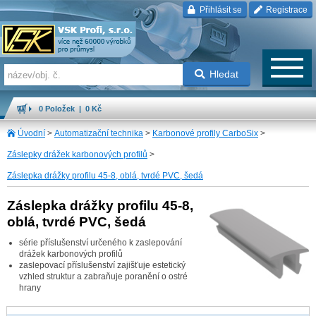
Přihlásit se
Registrace
Hledat
0 Položek | 0 Kč
Úvodní
>
Automatizační technika
>
Karbonové profily CarboSix
>
Záslepky drážek karbonových profilů
>
Záslepka drážky profilu 45-8, oblá, tvrdé PVC, šedá
Záslepka drážky profilu 45-8,
oblá, tvrdé PVC, šedá
série příslušenství určeného k zaslepování
drážek karbonových profilů
zaslepovací příslušenství zajišťuje estetický
vzhled struktur a zabraňuje poranění o ostré
hrany