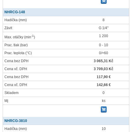
NHRCG-148
Hadička
(mm)
8
Závit
G 1/4"
1 200
-1
Max. otáčky
(min
)
Prac. tlak
(bar)
0 - 10
Prac. teplota
(°C)
0/+60
Cena bez DPH
3 065,31 Kč
Cena vč. DPH
3 709,03 Kč
Cena bez DPH
117,90 €
Cena vč. DPH
142,66 €
Skladem
0
Mj
ks
NHRCG-3810
Hadička
(mm)
10