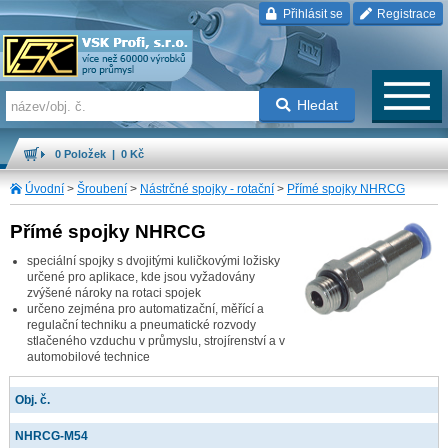
Přihlásit se
Registrace
Hledat
0 Položek | 0 Kč
Úvodní
>
Šroubení
>
Nástrčné spojky - rotační
>
Přímé spojky NHRCG
Přímé spojky NHRCG
speciální spojky s dvojitými kuličkovými ložisky
určené pro aplikace, kde jsou vyžadovány
zvýšené nároky na rotaci spojek
určeno zejména pro automatizační, měřící a
regulační techniku a pneumatické rozvody
stlačeného vzduchu v průmyslu, strojírenství a v
automobilové technice
Obj. č.
NHRCG-M54