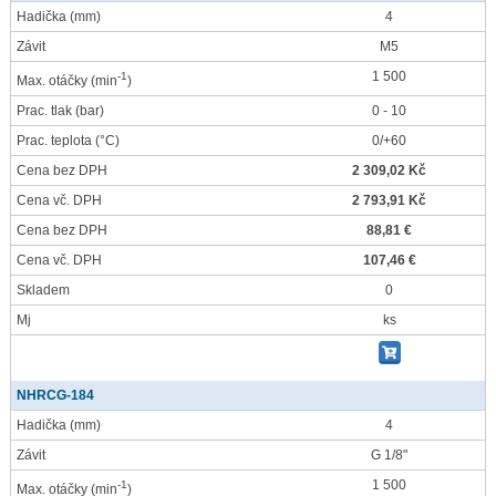
Hadička
(mm)
4
Závit
M5
1 500
-1
Max. otáčky
(min
)
Prac. tlak
(bar)
0 - 10
Prac. teplota
(°C)
0/+60
Cena bez DPH
2 309,02 Kč
Cena vč. DPH
2 793,91 Kč
Cena bez DPH
88,81 €
Cena vč. DPH
107,46 €
Skladem
0
Mj
ks
NHRCG-184
Hadička
(mm)
4
Závit
G 1/8"
1 500
-1
Max. otáčky
(min
)