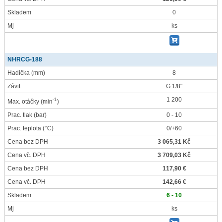
Skladem
0
Mj
ks
NHRCG-188
Hadička
(mm)
8
Závit
G 1/8"
1 200
-1
Max. otáčky
(min
)
Prac. tlak
(bar)
0 - 10
Prac. teplota
(°C)
0/+60
Cena bez DPH
3 065,31 Kč
Cena vč. DPH
3 709,03 Kč
Cena bez DPH
117,90 €
Cena vč. DPH
142,66 €
Skladem
6 - 10
Mj
ks