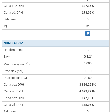
Cena bez DPH
147,16 €
Cena vč. DPH
178,06 €
Skladem
0
Mj
ks
NHRCG-1212
Hadička
(mm)
12
Závit
G 1/2"
1 000
-1
Max. otáčky
(min
)
Prac. tlak
(bar)
0 - 10
Prac. teplota
(°C)
0/+60
Cena bez DPH
3 826,26 Kč
Cena vč. DPH
4 629,77 Kč
Cena bez DPH
147,16 €
Cena vč. DPH
178,06 €
Skladem
0