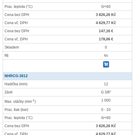
Prac. teplota
(°C)
0/+60
Cena bez DPH
3 826,26 Kč
Cena vč. DPH
4 629,77 Kč
Cena bez DPH
147,16 €
Cena vč. DPH
178,06 €
Skladem
0
Mj
ks
NHRCG-3812
Hadička
(mm)
12
Závit
G 3/8"
1 000
-1
Max. otáčky
(min
)
Prac. tlak
(bar)
0 - 10
Prac. teplota
(°C)
0/+60
Cena bez DPH
3 826,26 Kč
Cena vč. DPH
4 629,77 Kč