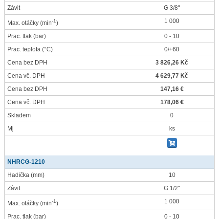
Závit
G 3/8"
1 000
-1
Max. otáčky
(min
)
Prac. tlak
(bar)
0 - 10
Prac. teplota
(°C)
0/+60
Cena bez DPH
3 826,26 Kč
Cena vč. DPH
4 629,77 Kč
Cena bez DPH
147,16 €
Cena vč. DPH
178,06 €
Skladem
0
Mj
ks
NHRCG-1210
Hadička
(mm)
10
Závit
G 1/2"
1 000
-1
Max. otáčky
(min
)
Prac. tlak
(bar)
0 - 10