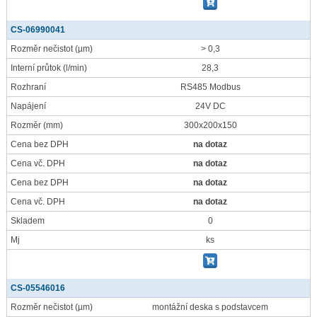
CS-06990041
Rozměr nečistot
(µm)
> 0,3
Interní průtok
(l/min)
28,3
Rozhraní
RS485 Modbus
Napájení
24V DC
Rozměr
(mm)
300x200x150
Cena bez DPH
na dotaz
Cena vč. DPH
na dotaz
Cena bez DPH
na dotaz
Cena vč. DPH
na dotaz
Skladem
0
Mj
ks
CS-05546016
Rozměr nečistot
(µm)
montážní deska s podstavcem