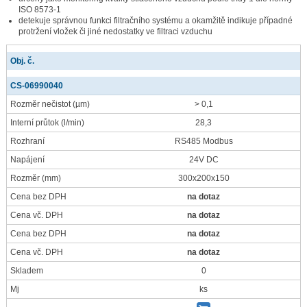
ISO 8573-1
detekuje správnou funkci filtračního systému a okamžitě indikuje případné
protržení vložek či jiné nedostatky ve filtraci vzduchu
Obj. č.
CS-06990040
Rozměr nečistot
(µm)
> 0,1
Interní průtok
(l/min)
28,3
Rozhraní
RS485 Modbus
Napájení
24V DC
Rozměr
(mm)
300x200x150
Cena bez DPH
na dotaz
Cena vč. DPH
na dotaz
Cena bez DPH
na dotaz
Cena vč. DPH
na dotaz
Skladem
0
Mj
ks