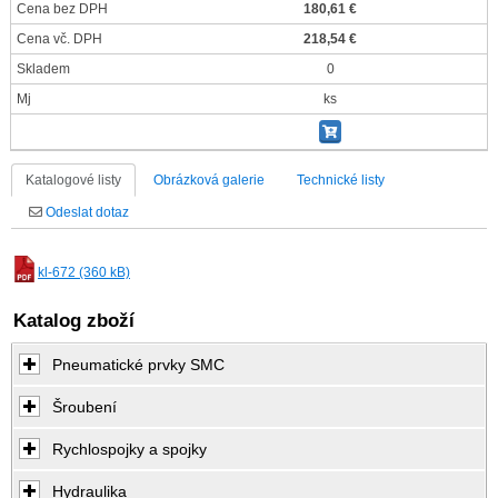
Cena bez DPH
180,61 €
Cena vč. DPH
218,54 €
Skladem
0
Mj
ks
Katalogové listy
Obrázková galerie
Technické listy
Odeslat dotaz
kl-672 (360 kB)
Katalog zboží
Pneumatické prvky SMC
Šroubení
Rychlospojky a spojky
Hydraulika