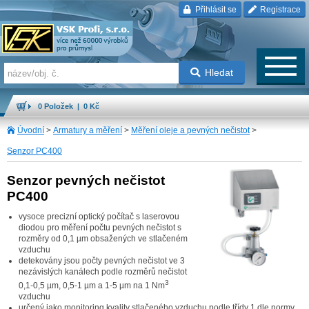
Přihlásit se
Registrace
Hledat
0 Položek | 0 Kč
Úvodní
>
Armatury a měření
>
Měření oleje a pevných nečistot
>
Senzor PC400
Senzor pevných nečistot
PC400
vysoce precizní optický počítač s laserovou
diodou pro měření počtu pevných nečistot s
rozměry od 0,1 µm obsažených ve stlačeném
vzduchu
detekovány jsou počty pevných nečistot ve 3
nezávislých kanálech podle rozměrů nečistot
3
0,1-0,5 µm, 0,5-1 µm a 1-5 µm na 1 Nm
vzduchu
určený jako monitoring kvality stlačeného vzduchu podle třídy 1 dle normy