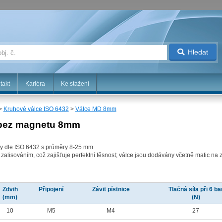
Hledat
takt
Kariéra
Ke stažení
>
Kruhové válce ISO 6432
>
Válce MD 8mm
 bez magnetu 8mm
ěry dle ISO 6432 s průměry 8-25 mm
 zalisováním, což zajišťuje perfektní těsnost; válce jsou dodávány včetně matic na 
Zdvih
Připojení
Závit pístnice
Tlačná síla při 6 ba
(mm)
(N)
10
M5
M4
27