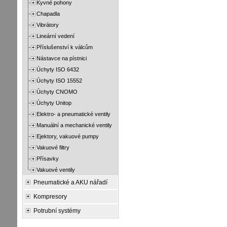
Kyvné pohony
Chapadla
Vibrátory
Lineární vedení
Příslušenství k válcům
Nástavce na pístnici
Úchyty ISO 6432
Úchyty ISO 15552
Úchyty CNOMO
Úchyty Unitop
Elektro- a pneumatické ventily
Manuální a mechanické ventily
Ejektory, vakuové pumpy
Vakuové filtry
Přísavky
Vakuové ventily
Pneumatické a AKU nářadí
Kompresory
Potrubní systémy