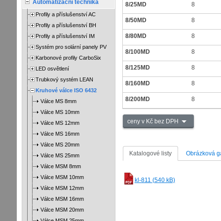
Automatizační technika
8/25MD
8
Profily a příslušenství AC
8/50MD
8
Profily a příslušenství BH
8/80MD
8
Profily a příslušenství IM
Systém pro solární panely PV
8/100MD
8
Karbonové profily CarboSix
8/125MD
8
LED osvětlení
Trubkový systém LEAN
8/160MD
8
Kruhové válce ISO 6432
8/200MD
8
Válce MS 8mm
Válce MS 10mm
ceny v Kč bez DPH
Válce MS 12mm
Válce MS 16mm
Válce MS 20mm
Katalogové listy
Obrázková ga
Válce MS 25mm
Válce MSM 8mm
Válce MSM 10mm
kl-811 (540 kB)
Válce MSM 12mm
Válce MSM 16mm
Válce MSM 20mm
Válce MSM 25mm