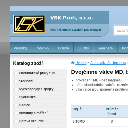
Produkty
Novinky
O firmě
Služby
Semináře
Kon
Katalog zboží
Úvodní
>
Automatizační technika
Dvojčinné válce MD,
Pneumatické prvky SMC
provedení: MD - bez magnetu
Šroubení
série standardních válců s rozm
Rychlospojky a spojky
víka válce jsou spojeny s profilem
Hydraulika
Hadice
Obj. č.
Průměr
Armatury a měření
(mm)
Úprava vzduchu
8/10MD
8