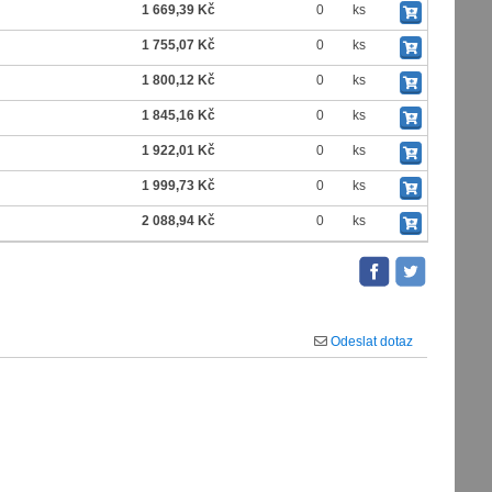
1 669,39 Kč
0
ks
1 755,07 Kč
0
ks
1 800,12 Kč
0
ks
1 845,16 Kč
0
ks
1 922,01 Kč
0
ks
1 999,73 Kč
0
ks
2 088,94 Kč
0
ks
Odeslat dotaz