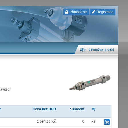
Přihlásit se
Registrace
0 Položek | 0 Kč
závitech
r
Cena bez DPH
Skladem
Mj
1 594,30 Kč
0
ks