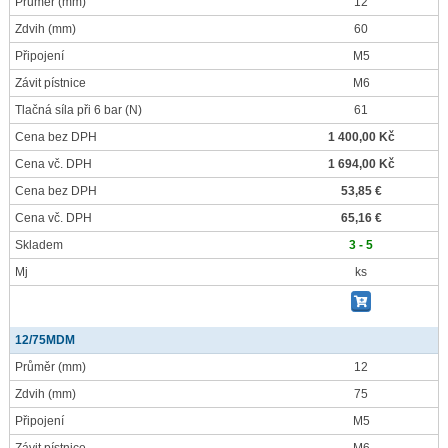
Průměr
(mm)
12
Zdvih
(mm)
60
Připojení
M5
Závit pístnice
M6
Tlačná síla při 6 bar
(N)
61
Cena bez DPH
1 400,00 Kč
Cena vč. DPH
1 694,00 Kč
Cena bez DPH
53,85 €
Cena vč. DPH
65,16 €
Skladem
3 - 5
Mj
ks
12/75MDM
Průměr
(mm)
12
Zdvih
(mm)
75
Připojení
M5