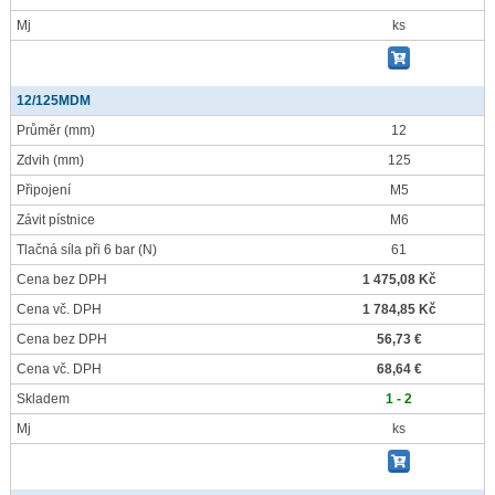
Mj
ks
12/125MDM
Průměr
(mm)
12
Zdvih
(mm)
125
Připojení
M5
Závit pístnice
M6
Tlačná síla při 6 bar
(N)
61
Cena bez DPH
1 475,08 Kč
Cena vč. DPH
1 784,85 Kč
Cena bez DPH
56,73 €
Cena vč. DPH
68,64 €
Skladem
1 - 2
Mj
ks