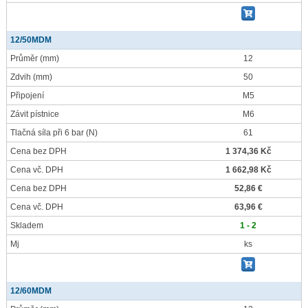
12/50MDM
Průměr
(mm)
12
Zdvih
(mm)
50
Připojení
M5
Závit pístnice
M6
Tlačná síla při 6 bar
(N)
61
Cena bez DPH
1 374,36 Kč
Cena vč. DPH
1 662,98 Kč
Cena bez DPH
52,86 €
Cena vč. DPH
63,96 €
Skladem
1 - 2
Mj
ks
12/60MDM