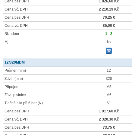
Cena bez DPH
1 826,60 Kč
Cena vč. DPH
2 210,19 Kč
Cena bez DPH
70,25 €
Cena vč. DPH
85,00 €
Skladem
1 - 2
Mj
ks
12/320MDM
Průměr
(mm)
12
Zdvih
(mm)
320
Připojení
M5
Závit pístnice
M6
Tlačná síla při 6 bar
(N)
61
Cena bez DPH
1 917,60 Kč
Cena vč. DPH
2 320,30 Kč
Cena bez DPH
73,75 €