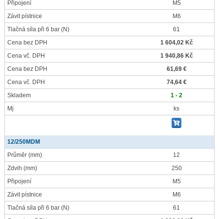
Připojení
M5
Závit pístnice
M6
Tlačná síla při 6 bar
(N)
61
Cena bez DPH
1 604,02 Kč
Cena vč. DPH
1 940,86 Kč
Cena bez DPH
61,69 €
Cena vč. DPH
74,64 €
Skladem
1 - 2
Mj
ks
12/250MDM
Průměr
(mm)
12
Zdvih
(mm)
250
Připojení
M5
Závit pístnice
M6
Tlačná síla při 6 bar
(N)
61