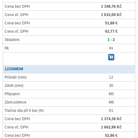
Cena bez DPH
1 348,76 Kč
Cena vč. DPH
1 632,00 Kč
Cena bez DPH
51,88 €
Cena vč. DPH
62,77 €
Skladem
1 - 2
Mj
ks
12/30MDM
Průměr
(mm)
12
Zdvih
(mm)
30
Připojení
M5
Závit pístnice
M6
Tlačná síla při 6 bar
(N)
61
Cena bez DPH
1 374,36 Kč
Cena vč. DPH
1 662,98 Kč
Cena bez DPH
52,86 €