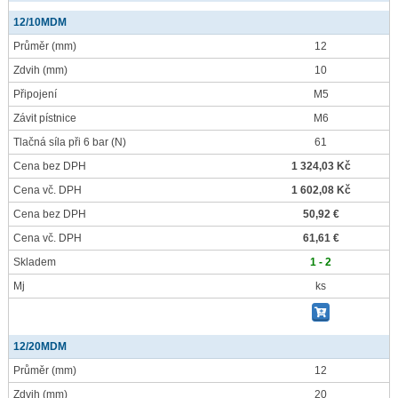
12/10MDM
Průměr
(mm)
12
Zdvih
(mm)
10
Připojení
M5
Závit pístnice
M6
Tlačná síla při 6 bar
(N)
61
Cena bez DPH
1 324,03 Kč
Cena vč. DPH
1 602,08 Kč
Cena bez DPH
50,92 €
Cena vč. DPH
61,61 €
Skladem
1 - 2
Mj
ks
12/20MDM
Průměr
(mm)
12
Zdvih
(mm)
20