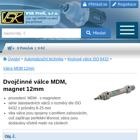
Přihlásit se
Registrace
Hledat
0 Položek | 0 Kč
Úvodní
>
Automatizační technika
>
Kruhové válce ISO 6432
>
Válce MDM 12mm
Dvojčinné válce MDM,
magnet 12mm
provedení: MDM - s magnetem
série standardních válců s rozměry dle ISO
6432 s průměry 8-25 mm
víka válce jsou spojeny s profilem zalisováním,
což zajišťuje perfektní těsnost; válce jsou
dodávány včetně matic na závitech
Obj. č.