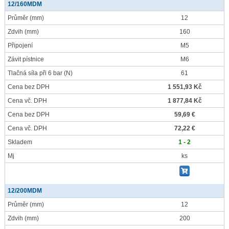
12/160MDM
Průměr
(mm)
12
Zdvih
(mm)
160
Připojení
M5
Závit pístnice
M6
Tlačná síla při 6 bar
(N)
61
Cena bez DPH
1 551,93 Kč
Cena vč. DPH
1 877,84 Kč
Cena bez DPH
59,69 €
Cena vč. DPH
72,22 €
Skladem
1 - 2
Mj
ks
12/200MDM
Průměr
(mm)
12
Zdvih
(mm)
200