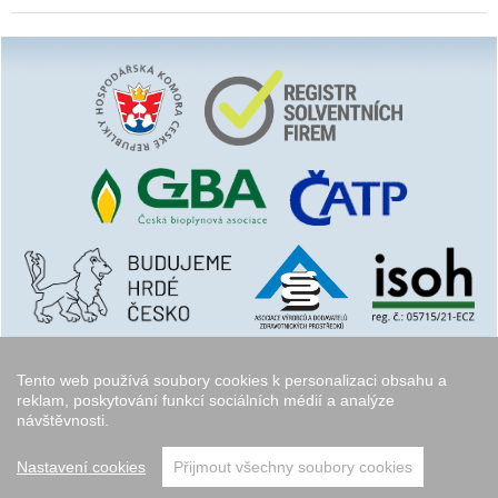
Tento web používá soubory cookies k personalizaci obsahu a
reklam, poskytování funkcí sociálních médií a analýze
návštěvnosti.
Copyright © 2006 - 2026
Walk.cz
Nastavení cookies
Přijmout všechny soubory cookies
přeskočit nahoru ↑