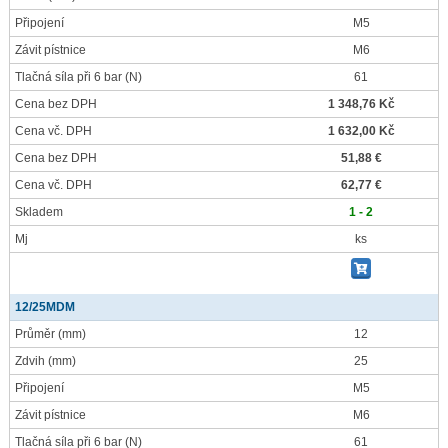
Připojení
M5
Závit pístnice
M6
Tlačná síla při 6 bar
(N)
61
Cena bez DPH
1 348,76 Kč
Cena vč. DPH
1 632,00 Kč
Cena bez DPH
51,88 €
Cena vč. DPH
62,77 €
Skladem
1 - 2
Mj
ks
12/25MDM
Průměr
(mm)
12
Zdvih
(mm)
25
Připojení
M5
Závit pístnice
M6
Tlačná síla při 6 bar
(N)
61