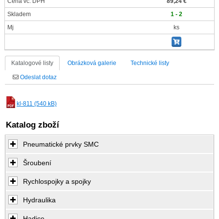
Cena vč. DPH
89,24 €
Skladem
1 - 2
Mj
ks
Katalogové listy
Obrázková galerie
Technické listy
Odeslat dotaz
kl-811 (540 kB)
Katalog zboží
Pneumatické prvky SMC
Šroubení
Rychlospojky a spojky
Hydraulika
Hadice