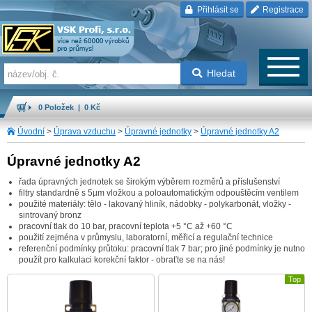
Přihlásit se
Registrace
Hledat
0 Položek | 0 Kč
Úvodní
>
Úprava vzduchu
>
Úpravné jednotky
>
Úpravné jednotky A2
Úpravné jednotky A2
řada úpravných jednotek se širokým výběrem rozměrů a příslušenství
filtry standardně s 5µm vložkou a poloautomatickým odpouštěcím ventilem
použité materiály: tělo - lakovaný hliník, nádobky - polykarbonát, vložky -
sintrovaný bronz
pracovní tlak do 10 bar, pracovní teplota +5 °C až +60 °C
použití zejména v průmyslu, laboratorní, měřicí a regulační technice
referenční podmínky průtoku: pracovní tlak 7 bar; pro jiné podmínky je nutno
použít pro kalkulaci korekční faktor - obraťte se na nás!
Top