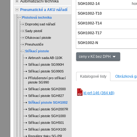
Automatizační technika
SGH1002-14
hor
Pneumatické a AKU nářadí
SGH1002-T10
Pistolová technika
SGH1002-T14
Doprodej sad nářadí
Sady pistolí
SGH1002-T17
Ofukovací pistole
SGH1002-N
Pneuhustiče
Stříkací pistole
ceny v Kč bez DPH
Airbrush sada AB-110K
Stříkací pistole SG990H
Stříkací pistole SG990S
Katalogové listy
Obrázková ga
Příslušenství pro stříkací
pistole SG990
Stříkací pistole SGH2000
kl-prf-146 (364 kB)
Stříkací pistole SGH827
Stříkací pistole SGH1002
Stříkací pistole SGH2007R
Stříkací pistole SGH1000
Stříkací pistole SGH501
Stříkací pistole SGHX100
Regulátor tlaku SG-PR