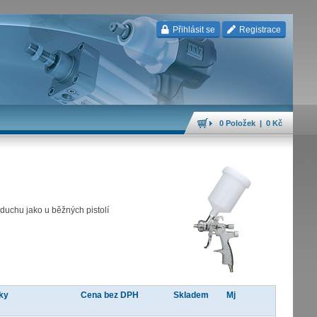
Přihlásit se
Registrace
0 Položek | 0 Kč
duchu jako u běžných pistolí
ky
Cena bez DPH
Skladem
Mj