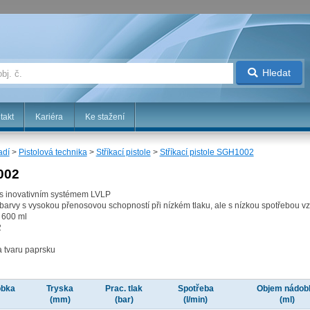
Hledat
takt
Kariéra
Ke stažení
adí
>
Pistolová technika
>
Stříkací pistole
>
Stříkací pistole SGH1002
002
e s inovativním systémem LVLP
barvy s vysokou přenosovou schopností při nízkém tlaku, ale s nízkou spotřebou vz
 600 ml
2
a tvaru paprsku
obka
Tryska
Prac. tlak
Spotřeba
Objem nádob
(mm)
(bar)
(l/min)
(ml)