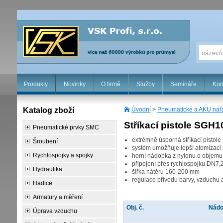
Produkty
Novinky
O firmě
Služby
Semináře
Kon
Katalog zboží
Úvodní
>
Pneumatické a AKU nář
Stříkací pistole SGH1
Pneumatické prvky SMC
extrémně úsporná stříkací pistol
Šroubení
systém umožňuje lepší atomizaci 
Rychlospojky a spojky
horní nádobka z nylonu o objemu
připojení přes rychlospojku DN7,
Hydraulika
šířka nátěru 160-200 mm
regulace přívodu barvy, vzduchu 
Hadice
Armatury a měření
Obj. č.
Nád
Úprava vzduchu