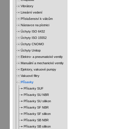
Vibrátory
Lineární vedení
Příslušenství k válcům
Nástavce na pístnici
Úchyty ISO 6432
Úchyty ISO 15552
Úchyty CNOMO
Úchyty Unitop
Elektro- a pneumatické ventily
Manuální a mechanické ventily
Ejektory, vakuové pumpy
Vakuové filtry
Přísavky
Přísavky SUF
Přísavky SU NBR
Přísavky SU silikon
Přísavky SF NBR
Přísavky SF silikon
Přísavky SB NBR
Přísavky SB silikon