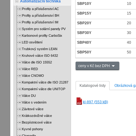
Automatizační technika
SBP10Y
10
Profily a příslušenství AC
SBP15Y
15
Profily a příslušenství BH
Profily a příslušenství IM
SBP20Y
20
Systém pro solární panely PV
SBP30Y
30
Karbonové profily CarboSix
LED osvětlení
SBP40Y
40
Trubkový systém LEAN
SBP50Y
50
Kruhové válce ISO 6432
Válce dle ISO 15552
ceny v Kč bez DPH
Válce RED
Válce CNOMO
Kompaktní válce dle ISO 21287
Katalogové listy
Obrázková ga
Kompaktní válce dle UNITOP
Válce DU
kl-897 (553 kB)
Válce s vedením
Závitové válce
Krátkozdvižné válce
Bezpístnicové válce
Kyvné pohony
Chapadla