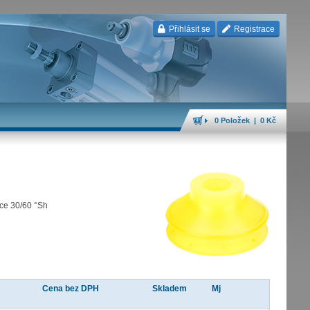
Přihlásit se
Registrace
0 Položek | 0 Kč
ace 30/60 °Sh
Cena bez DPH
Skladem
Mj