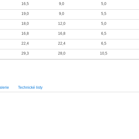
16,5
9,0
5,0
19,0
9,0
5,5
18,0
12,0
5,0
16,8
16,8
6,5
22,4
22,4
6,5
29,3
28,0
10,5
lerie
Technické listy