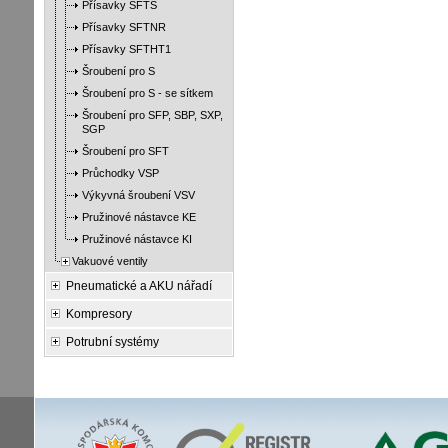
Přísavky SFTS
Přísavky SFTNR
Přísavky SFTHT1
Šroubení pro S
Šroubení pro S - se sítkem
Šroubení pro SFP, SBP, SXP,
SGP
Šroubení pro SFT
Průchodky VSP
Výkyvná šroubení VSV
Pružinové nástavce KE
Pružinové nástavce KI
Vakuové ventily
Pneumatické a AKU nářadí
Kompresory
Potrubní systémy