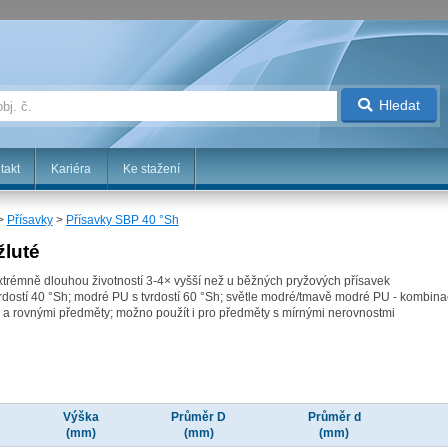
Hledat
takt
Kariéra
Ke stažení
>
Přísavky
>
Přísavky SBP 40 °Sh
žluté
extrémně dlouhou životností 3-4× vyšší než u běžných pryžových přísavek
vrdostí 40 °Sh; modré PU s tvrdostí 60 °Sh; světle modré/tmavě modré PU - kombin
 a rovnými předměty; možno použít i pro předměty s mírnými nerovnostmi
Výška
Průměr D
Průměr d
(mm)
(mm)
(mm)