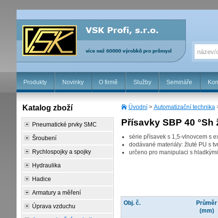
Produkty
Novinky
O firmě
Služby
Semináře
Kon
Katalog zboží
Úvodní
>
Automatizační technika
Přísavky SBP 40 °Sh 
Pneumatické prvky SMC
série přísavek s 1,5-vlnovcem s 
Šroubení
dodávané materiály: žluté PU s t
Rychlospojky a spojky
určeno pro manipulaci s hladkými
Hydraulika
Hadice
Armatury a měření
Obj. č.
Průměr
Úprava vzduchu
(mm)