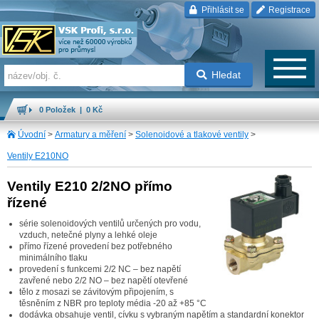
Přihlásit se
Registrace
Hledat
0 Položek | 0 Kč
Úvodní
>
Armatury a měření
>
Solenoidové a tlakové ventily
>
Ventily E210NO
Ventily E210 2/2NO přímo
řízené
série solenoidových ventilů určených pro vodu,
vzduch, netečné plyny a lehké oleje
přímo řízené provedení bez potřebného
minimálního tlaku
provedení s funkcemi 2/2 NC – bez napětí
zavřené nebo 2/2 NO – bez napětí otevřené
tělo z mosazi se závitovým připojením, s
těsněním z NBR pro teploty média -20 až +85 °C
dodávka obsahuje ventil, cívku s vybraným napětím a standardní konektor