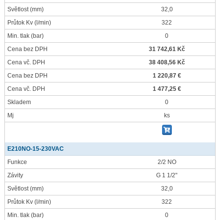
Světlost
(mm)
32,0
Průtok Kv
(l/min)
322
Min. tlak
(bar)
0
Cena bez DPH
31 742,61 Kč
Cena vč. DPH
38 408,56 Kč
Cena bez DPH
1 220,87 €
Cena vč. DPH
1 477,25 €
Skladem
0
Mj
ks
E210NO-15-230VAC
Funkce
2/2 NO
Závity
G 1 1/2"
Světlost
(mm)
32,0
Průtok Kv
(l/min)
322
Min. tlak
(bar)
0