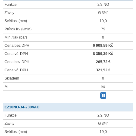
Funkce
2/2 NO
Závity
G 3/4"
Světlost
(mm)
19,0
Průtok Kv
(l/min)
79
Min. tlak
(bar)
0
Cena bez DPH
6 908,59 Kč
Cena vč. DPH
8 359,39 Kč
Cena bez DPH
265,72 €
Cena vč. DPH
321,52 €
Skladem
0
Mj
ks
E210NO-34-230VAC
Funkce
2/2 NO
Závity
G 3/4"
Světlost
(mm)
19,0