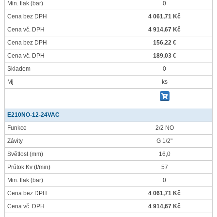
Min. tlak
(bar)
0
Cena bez DPH
4 061,71 Kč
Cena vč. DPH
4 914,67 Kč
Cena bez DPH
156,22 €
Cena vč. DPH
189,03 €
Skladem
0
Mj
ks
E210NO-12-24VAC
Funkce
2/2 NO
Závity
G 1/2"
Světlost
(mm)
16,0
Průtok Kv
(l/min)
57
Min. tlak
(bar)
0
Cena bez DPH
4 061,71 Kč
Cena vč. DPH
4 914,67 Kč