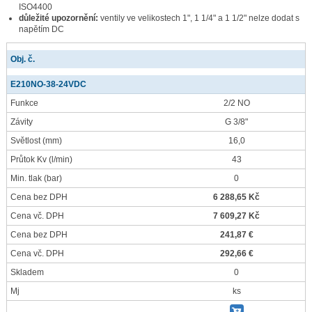
ISO4400
důležité upozornění:
ventily ve velikostech 1", 1 1/4" a 1 1/2" nelze dodat s
napětím DC
Obj. č.
E210NO-38-24VDC
Funkce
2/2 NO
Závity
G 3/8"
Světlost
(mm)
16,0
Průtok Kv
(l/min)
43
Min. tlak
(bar)
0
Cena bez DPH
6 288,65 Kč
Cena vč. DPH
7 609,27 Kč
Cena bez DPH
241,87 €
Cena vč. DPH
292,66 €
Skladem
0
Mj
ks