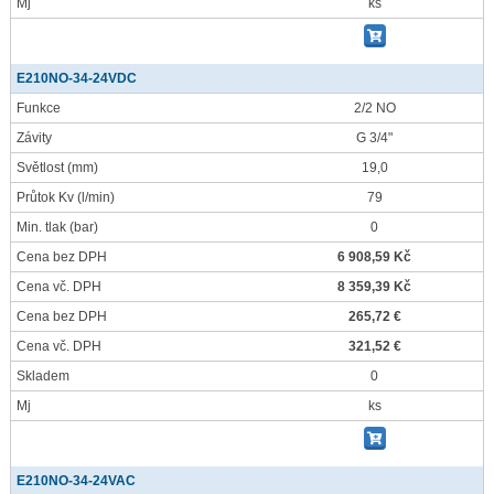
Mj
ks
E210NO-34-24VDC
Funkce
2/2 NO
Závity
G 3/4"
Světlost
(mm)
19,0
Průtok Kv
(l/min)
79
Min. tlak
(bar)
0
Cena bez DPH
6 908,59 Kč
Cena vč. DPH
8 359,39 Kč
Cena bez DPH
265,72 €
Cena vč. DPH
321,52 €
Skladem
0
Mj
ks
E210NO-34-24VAC