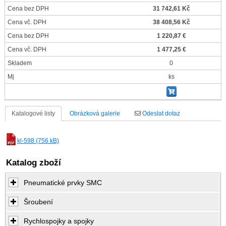
Cena bez DPH
31 742,61 Kč
Cena vč. DPH
38 408,56 Kč
Cena bez DPH
1 220,87 €
Cena vč. DPH
1 477,25 €
Skladem
0
Mj
ks
Katalogové listy
Obrázková galerie
Odeslat dotaz
kl-598 (756 kB)
Katalog zboží
Pneumatické prvky SMC
Šroubení
Rychlospojky a spojky