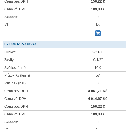
Cena bez DPH
156,22 €
Cena vč. DPH
189,03 €
Skladem
0
Mj
ks
E210NO-12-230VAC
Funkce
2/2 NO
Závity
G 1/2"
Světlost
(mm)
16,0
Průtok Kv
(l/min)
57
Min. tlak
(bar)
0
Cena bez DPH
4 061,71 Kč
Cena vč. DPH
4 914,67 Kč
Cena bez DPH
156,22 €
Cena vč. DPH
189,03 €
Skladem
0