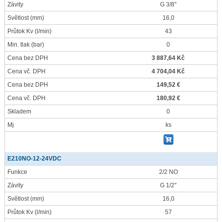
Závity
G 3/8"
Světlost
(mm)
16,0
Průtok Kv
(l/min)
43
Min. tlak
(bar)
0
Cena bez DPH
3 887,64 Kč
Cena vč. DPH
4 704,04 Kč
Cena bez DPH
149,52 €
Cena vč. DPH
180,92 €
Skladem
0
Mj
ks
E210NO-12-24VDC
Funkce
2/2 NO
Závity
G 1/2"
Světlost
(mm)
16,0
Průtok Kv
(l/min)
57