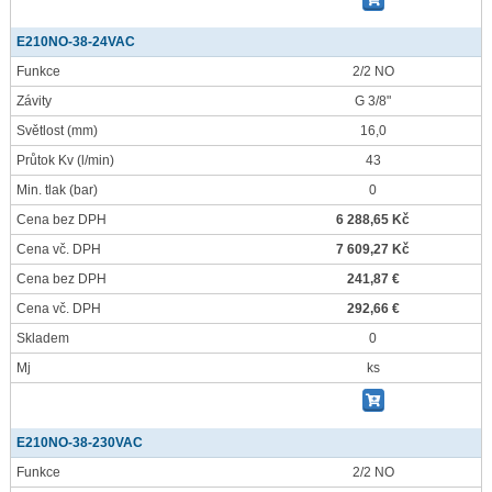
E210NO-38-24VAC
Funkce
2/2 NO
Závity
G 3/8"
Světlost
(mm)
16,0
Průtok Kv
(l/min)
43
Min. tlak
(bar)
0
Cena bez DPH
6 288,65 Kč
Cena vč. DPH
7 609,27 Kč
Cena bez DPH
241,87 €
Cena vč. DPH
292,66 €
Skladem
0
Mj
ks
E210NO-38-230VAC
Funkce
2/2 NO