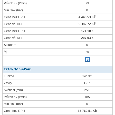
Průtok Kv
(l/min)
79
Min. tlak
(bar)
0
Cena bez DPH
4 448,53 Kč
Cena vč. DPH
5 382,72 Kč
Cena bez DPH
171,10 €
Cena vč. DPH
207,03 €
Skladem
0
Mj
ks
E210NO-10-24VAC
Funkce
2/2 NO
Závity
G 1"
Světlost
(mm)
25,0
Průtok Kv
(l/min)
185
Min. tlak
(bar)
0
Cena bez DPH
17 762,51 Kč