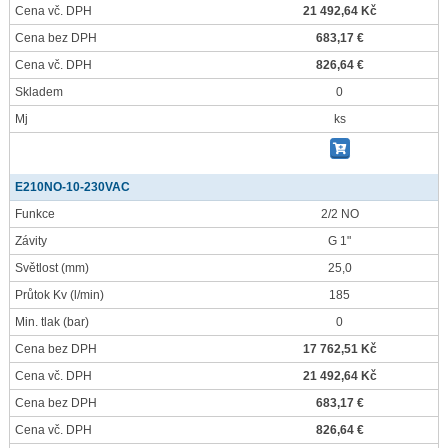
Cena vč. DPH
21 492,64 Kč
Cena bez DPH
683,17 €
Cena vč. DPH
826,64 €
Skladem
0
Mj
ks
E210NO-10-230VAC
Funkce
2/2 NO
Závity
G 1"
Světlost
(mm)
25,0
Průtok Kv
(l/min)
185
Min. tlak
(bar)
0
Cena bez DPH
17 762,51 Kč
Cena vč. DPH
21 492,64 Kč
Cena bez DPH
683,17 €
Cena vč. DPH
826,64 €