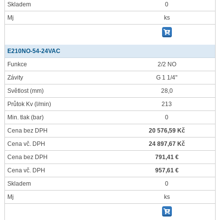
Skladem
0
Mj
ks
E210NO-54-24VAC
Funkce
2/2 NO
Závity
G 1 1/4"
Světlost
(mm)
28,0
Průtok Kv
(l/min)
213
Min. tlak
(bar)
0
Cena bez DPH
20 576,59 Kč
Cena vč. DPH
24 897,67 Kč
Cena bez DPH
791,41 €
Cena vč. DPH
957,61 €
Skladem
0
Mj
ks