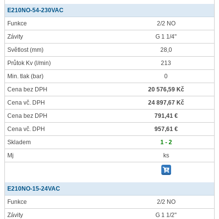
E210NO-54-230VAC
Funkce
2/2 NO
Závity
G 1 1/4"
Světlost
(mm)
28,0
Průtok Kv
(l/min)
213
Min. tlak
(bar)
0
Cena bez DPH
20 576,59 Kč
Cena vč. DPH
24 897,67 Kč
Cena bez DPH
791,41 €
Cena vč. DPH
957,61 €
Skladem
1 - 2
Mj
ks
E210NO-15-24VAC
Funkce
2/2 NO
Závity
G 1 1/2"