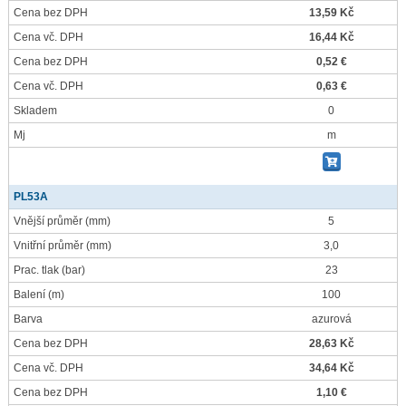
Cena bez DPH
13,59 Kč
Cena vč. DPH
16,44 Kč
Cena bez DPH
0,52 €
Cena vč. DPH
0,63 €
Skladem
0
Mj
m
PL53A
Vnější průměr
(mm)
5
Vnitřní průměr
(mm)
3,0
Prac. tlak
(bar)
23
Balení
(m)
100
Barva
azurová
Cena bez DPH
28,63 Kč
Cena vč. DPH
34,64 Kč
Cena bez DPH
1,10 €