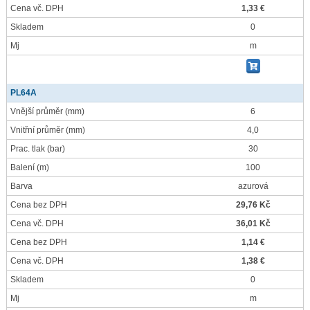
Cena vč. DPH
1,33 €
Skladem
0
Mj
m
PL64A
Vnější průměr
(mm)
6
Vnitřní průměr
(mm)
4,0
Prac. tlak
(bar)
30
Balení
(m)
100
Barva
azurová
Cena bez DPH
29,76 Kč
Cena vč. DPH
36,01 Kč
Cena bez DPH
1,14 €
Cena vč. DPH
1,38 €
Skladem
0
Mj
m