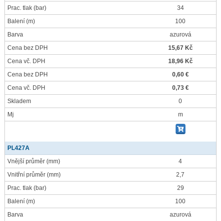
Prac. tlak
(bar)
34
Balení
(m)
100
Barva
azurová
Cena bez DPH
15,67 Kč
Cena vč. DPH
18,96 Kč
Cena bez DPH
0,60 €
Cena vč. DPH
0,73 €
Skladem
0
Mj
m
PL427A
Vnější průměr
(mm)
4
Vnitřní průměr
(mm)
2,7
Prac. tlak
(bar)
29
Balení
(m)
100
Barva
azurová