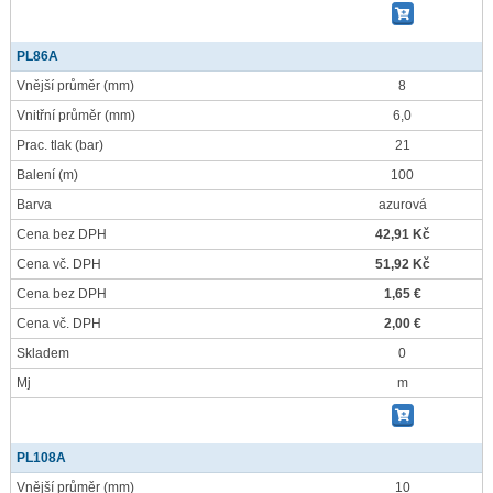
PL86A
Vnější průměr
(mm)
8
Vnitřní průměr
(mm)
6,0
Prac. tlak
(bar)
21
Balení
(m)
100
Barva
azurová
Cena bez DPH
42,91 Kč
Cena vč. DPH
51,92 Kč
Cena bez DPH
1,65 €
Cena vč. DPH
2,00 €
Skladem
0
Mj
m
PL108A
Vnější průměr
(mm)
10