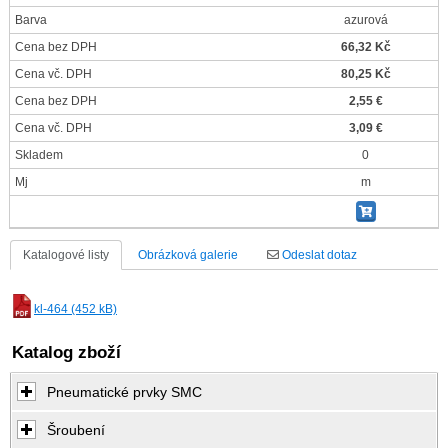
Barva
azurová
Cena bez DPH
66,32 Kč
Cena vč. DPH
80,25 Kč
Cena bez DPH
2,55 €
Cena vč. DPH
3,09 €
Skladem
0
Mj
m
Katalogové listy
Obrázková galerie
Odeslat dotaz
kl-464 (452 kB)
Katalog zboží
Pneumatické prvky SMC
Šroubení