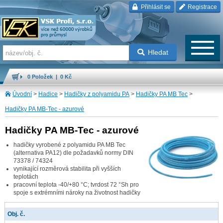
Přihlásit se
Registrace
Hledat
0 Položek | 0 Kč
Úvodní
>
Hadice
>
Hadičky z polyamidu PA
>
Hadičky PA MB Tec
>
Hadičky PA MB-Tec - azurové
Hadičky PA MB-Tec - azurové
hadičky vyrobené z polyamidu PA MB Tec
(alternativa PA12) dle požadavků normy DIN
73378 / 74324
vynikající rozměrová stabilita při vyšších
teplotách
pracovní teplota -40/+80 °C; tvrdost 72 °Sh pro
spoje s extrémními nároky na životnost hadičky
Obj. č.