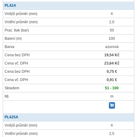
PL42A
Vnější průměr
(mm)
4
Vnitřní průměr
(mm)
2,0
Prac. tlak
(bar)
50
Balení
(m)
100
Barva
azurová
Cena bez DPH
19,54 Kč
Cena vč. DPH
23,64 Kč
Cena bez DPH
0,75 €
Cena vč. DPH
0,91 €
Skladem
51 - 100
Mj
m
PL425A
Vnější průměr
(mm)
4
Vnitřní průměr
(mm)
2,5