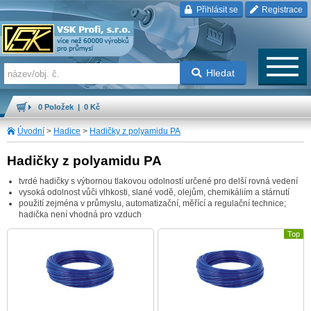
Přihlásit se
Registrace
Hledat
0 Položek | 0 Kč
Úvodní
>
Hadice
>
Hadičky z polyamidu PA
Hadičky z polyamidu PA
tvrdé hadičky s výbornou tlakovou odolností určené pro delší rovná vedení
vysoká odolnost vůči vlhkosti, slané vodě, olejům, chemikáliím a stárnutí
použití zejména v průmyslu, automatizační, měřící a regulační technice;
hadička není vhodná pro vzduch
Top