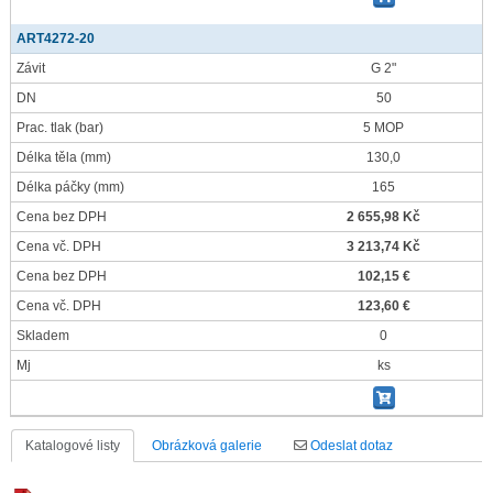
ART4272-20
Závit
G 2"
DN
50
Prac. tlak
(bar)
5 MOP
Délka těla
(mm)
130,0
Délka páčky
(mm)
165
Cena bez DPH
2 655,98 Kč
Cena vč. DPH
3 213,74 Kč
Cena bez DPH
102,15 €
Cena vč. DPH
123,60 €
Skladem
0
Mj
ks
Katalogové listy
Obrázková galerie
Odeslat dotaz