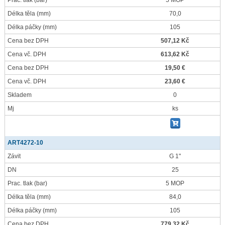
Prac. tlak
(bar)
5 MOP
Délka těla
(mm)
70,0
Délka páčky
(mm)
105
Cena bez DPH
507,12 Kč
Cena vč. DPH
613,62 Kč
Cena bez DPH
19,50 €
Cena vč. DPH
23,60 €
Skladem
0
Mj
ks
ART4272-10
Závit
G 1"
DN
25
Prac. tlak
(bar)
5 MOP
Délka těla
(mm)
84,0
Délka páčky
(mm)
105
Cena bez DPH
779,32 Kč