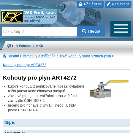
Přihlásit se
Registrace
Hledat
0 Položek | 0 Kč
Úvodní
>
Armatury a měření
>
Kulové kohouty voda-vzduch-plyn
>
Kohouty pro plyn ART4272
Kohouty pro plyn ART4272
kulové kohouty z poniklované mosazi ovládané
ruční pákou nebo křídlovou rukojetí
závitové připojení s vnitřními nebo vnějšími
závity dle ČSN ISO 7-1
určeno pro hořlavé plyny I.,II. nebo III. třídy
podle ČSN EN 437
Obj. č.