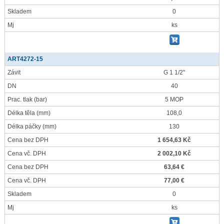
Skladem
0
Mj
ks
ART4272-15
Závit
G 1 1/2"
DN
40
Prac. tlak
(bar)
5 MOP
Délka těla
(mm)
108,0
Délka páčky
(mm)
130
Cena bez DPH
1 654,63 Kč
Cena vč. DPH
2 002,10 Kč
Cena bez DPH
63,64 €
Cena vč. DPH
77,00 €
Skladem
0
Mj
ks