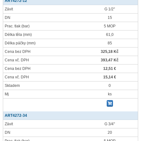
ART4272-12
Závit
G 1/2"
DN
15
Prac. tlak
(bar)
5 MOP
Délka těla
(mm)
61,0
Délka páčky
(mm)
85
Cena bez DPH
325,18 Kč
Cena vč. DPH
393,47 Kč
Cena bez DPH
12,51 €
Cena vč. DPH
15,14 €
Skladem
0
Mj
ks
ART4272-34
Závit
G 3/4"
DN
20