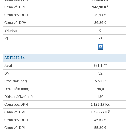
Cena vč. DPH
942,98 Kč
Cena bez DPH
29,97 €
Cena vč. DPH
36,26 €
Skladem
0
Mj
ks
ART4272-54
Závit
G 1 1/4"
DN
32
Prac. tlak
(bar)
5 MOP
Délka těla
(mm)
98,0
Délka páčky
(mm)
130
Cena bez DPH
1 186,17 Kč
Cena vč. DPH
1 435,27 Kč
Cena bez DPH
45,62 €
Cena vč. DPH
55,20 €