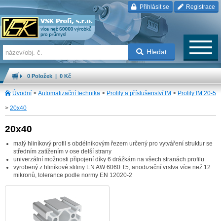
Přihlásit se
Registrace
Hledat
0 Položek | 0 Kč
Úvodní
>
Automatizační technika
>
Profily a příslušenství IM
>
Profily IM 20-5
>
20x40
20x40
malý hliníkový profil s obdélníkovým řezem určený pro vytváření struktur se
středním zatížením v ose delší strany
univerzální možnosti připojení díky 6 drážkám na všech stranách profilu
vyrobený z hliníkové slitiny EN AW 6060 T5, anodizační vrstva více než 12
mikronů, tolerance podle normy EN 12020-2