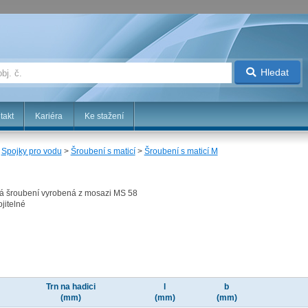
Hledat
takt
Kariéra
Ke stažení
>
Spojky pro vodu
>
Šroubení s maticí
>
Šroubení s maticí M
čná šroubení vyrobená z mosazi MS 58
jitelné
Trn na hadici
l
b
(mm)
(mm)
(mm)