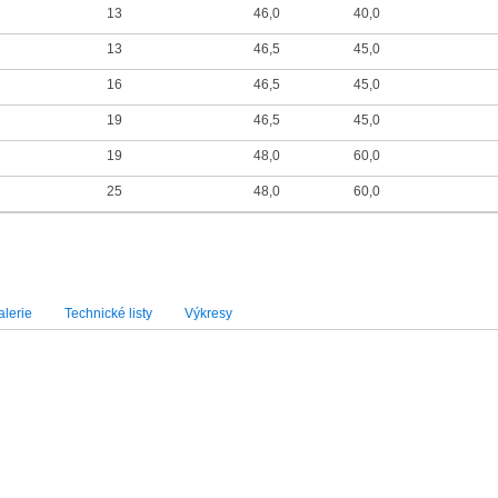
13
46,0
40,0
13
46,5
45,0
16
46,5
45,0
19
46,5
45,0
19
48,0
60,0
25
48,0
60,0
lerie
Technické listy
Výkresy