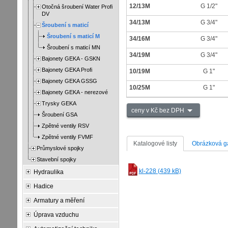
12/13M
G 1/2"
Otočná šroubení Water Profi
DV
34/13M
G 3/4"
Šroubení s maticí
Šroubení s maticí M
34/16M
G 3/4"
Šroubení s maticí MN
34/19M
G 3/4"
Bajonety GEKA - GSKN
Bajonety GEKA Profi
10/19M
G 1"
Bajonety GEKA GSSG
10/25M
G 1"
Bajonety GEKA - nerezové
Trysky GEKA
ceny v Kč bez DPH
Šroubení GSA
Zpětné ventily RSV
Zpětné ventily FVMF
Katalogové listy
Obrázková ga
Průmyslové spojky
Stavební spojky
kl-228 (439 kB)
Hydraulika
Hadice
Armatury a měření
Úprava vzduchu