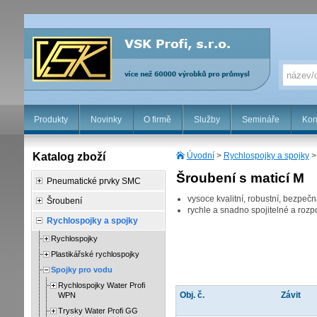
Produkty
Novinky
O firmě
Služby
Semináře
Kon
Katalog zboží
Úvodní
>
Rychlospojky a spojky
Šroubení s maticí M
Pneumatické prvky SMC
vysoce kvalitní, robustní, bezpe
Šroubení
rychle a snadno spojitelné a rozpo
Rychlospojky a spojky
Rychlospojky
Plastikářské rychlospojky
Spojky pro vodu
Rychlospojky Water Profi
Obj. č.
Závit
WPN
Trysky Water Profi GG