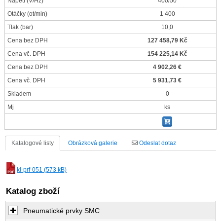
Napětí
(V/Hz)
400/50
Otáčky
(ot/min)
1 400
Tlak
(bar)
10,0
Cena bez DPH
127 458,79 Kč
Cena vč. DPH
154 225,14 Kč
Cena bez DPH
4 902,26 €
Cena vč. DPH
5 931,73 €
Skladem
0
Mj
ks
Katalogové listy
Obrázková galerie
Odeslat dotaz
kl-prf-051 (573 kB)
Katalog zboží
Pneumatické prvky SMC