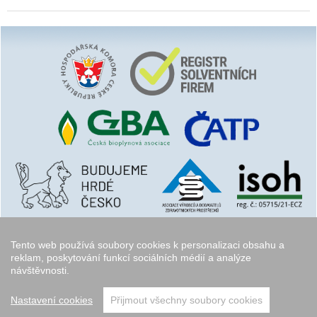
Tento web používá soubory cookies k personalizaci obsahu a
reklam, poskytování funkcí sociálních médií a analýze
návštěvnosti.
Copyright © 2006 - 2026
Walk.cz
Nastavení cookies
Přijmout všechny soubory cookies
přeskočit nahoru ↑