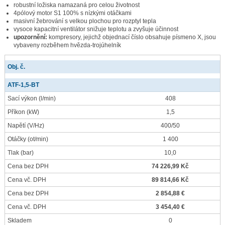
robustní ložiska namazaná pro celou životnost
4pólový motor S1 100% s nízkými otáčkami
masivní žebrování s velkou plochou pro rozptyl tepla
vysoce kapacitní ventilátor snižuje teplotu a zvyšuje účinnost
upozornění:
kompresory, jejichž objednací číslo obsahuje písmeno X, jsou
vybaveny rozběhem hvězda-trojúhelník
Obj. č.
ATF-1,5-BT
Sací výkon
(l/min)
408
Příkon
(kW)
1,5
Napětí
(V/Hz)
400/50
Otáčky
(ot/min)
1 400
Tlak
(bar)
10,0
Cena bez DPH
74 226,99 Kč
Cena vč. DPH
89 814,66 Kč
Cena bez DPH
2 854,88 €
Cena vč. DPH
3 454,40 €
Skladem
0