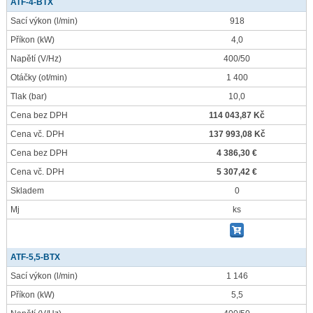
ATF-4-BTX
Sací výkon
(l/min)
918
Příkon
(kW)
4,0
Napětí
(V/Hz)
400/50
Otáčky
(ot/min)
1 400
Tlak
(bar)
10,0
Cena bez DPH
114 043,87 Kč
Cena vč. DPH
137 993,08 Kč
Cena bez DPH
4 386,30 €
Cena vč. DPH
5 307,42 €
Skladem
0
Mj
ks
ATF-5,5-BTX
Sací výkon
(l/min)
1 146
Příkon
(kW)
5,5