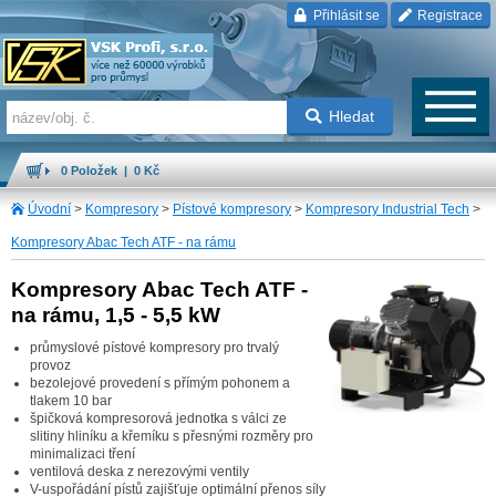
Přihlásit se
Registrace
Hledat
0 Položek | 0 Kč
Úvodní
>
Kompresory
>
Pístové kompresory
>
Kompresory Industrial Tech
>
Kompresory Abac Tech ATF - na rámu
Kompresory Abac Tech ATF -
na rámu, 1,5 - 5,5 kW
průmyslové pístové kompresory pro trvalý
provoz
bezolejové provedení s přímým pohonem a
tlakem 10 bar
špičková kompresorová jednotka s válci ze
slitiny hliníku a křemíku s přesnými rozměry pro
minimalizaci tření
ventilová deska z nerezovými ventily
V-uspořádání pístů zajišťuje optimální přenos síly