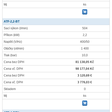
Mj
ks
ATF-2,2-BT
Sací výkon
(l/min)
504
Příkon
(kW)
2,2
Napětí
(V/Hz)
400/50
Otáčky
(ot/min)
1 400
Tlak
(bar)
10,0
Cena bez DPH
81 138,05 Kč
Cena vč. DPH
98 177,04 Kč
Cena bez DPH
3 120,69 €
Cena vč. DPH
3 776,03 €
Skladem
0
Mj
ks