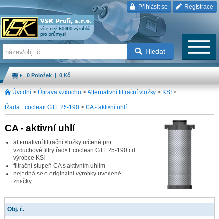
Přihlásit se
Registrace
Hledat
0 Položek | 0 Kč
Úvodní
>
Úprava vzduchu
>
Alternativní filtrační vložky
>
KSI
>
Řada Ecoclean GTF 25-190
>
CA - aktivní uhlí
CA - aktivní uhlí
alternativní filtrační vložky určené pro
vzduchové filtry řady Ecoclean GTF 25-190 od
výrobce KSI
filtrační stupeň CA s aktivním uhlím
nejedná se o originální výrobky uvedené
značky
Obj. č.