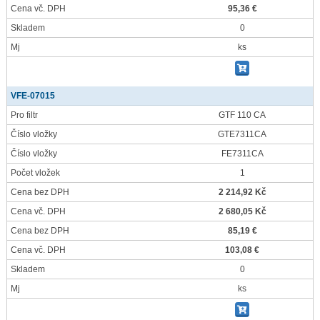
Cena vč. DPH
95,36 €
Skladem
0
Mj
ks
VFE-07015
Pro filtr
GTF 110 CA
Číslo vložky
GTE7311CA
Číslo vložky
FE7311CA
Počet vložek
1
Cena bez DPH
2 214,92 Kč
Cena vč. DPH
2 680,05 Kč
Cena bez DPH
85,19 €
Cena vč. DPH
103,08 €
Skladem
0
Mj
ks