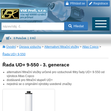
Přihlásit se
Registrace
Hledat
0 Položek | 0 Kč
Úvodní
>
Úprava vzduchu
>
Alternativní filtrační vložky
>
Atlas Copco
>
Řada UD+ 9-550
Řada UD+ 9-550 - 3. generace
alternativní filtrační vložky určené pro vzduchové filtry řady UD+ 9-550 od
výrobce Atlas Copco
dodávané pro filtrační stupeň UD+
nejedná se o originální výrobky uvedené značky