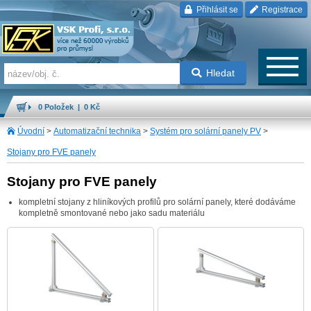
Přihlásit se
Registrace
Hledat
0 Položek | 0 Kč
Úvodní
>
Automatizační technika
>
Systém pro solární panely PV
>
Stojany pro FVE panely
Stojany pro FVE panely
kompletní stojany z hliníkových profilů pro solární panely, které dodáváme
kompletně smontované nebo jako sadu materiálu