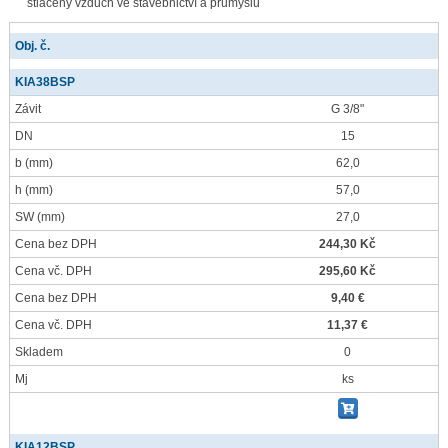
stlačený vzduch ve stavebnictví a průmyslu
Obj. č.
KIA38BSP
Závit
G 3/8"
DN
15
b
(mm)
62,0
h
(mm)
57,0
SW
(mm)
27,0
Cena bez DPH
244,30 Kč
Cena vč. DPH
295,60 Kč
Cena bez DPH
9,40 €
Cena vč. DPH
11,37 €
Skladem
0
Mj
ks
KIA12BSP