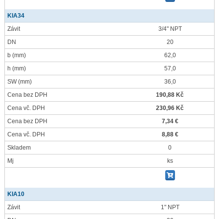
KIA34
Závit
3/4" NPT
DN
20
b
(mm)
62,0
h
(mm)
57,0
SW
(mm)
36,0
Cena bez DPH
190,88 Kč
Cena vč. DPH
230,96 Kč
Cena bez DPH
7,34 €
Cena vč. DPH
8,88 €
Skladem
0
Mj
ks
KIA10
Závit
1" NPT