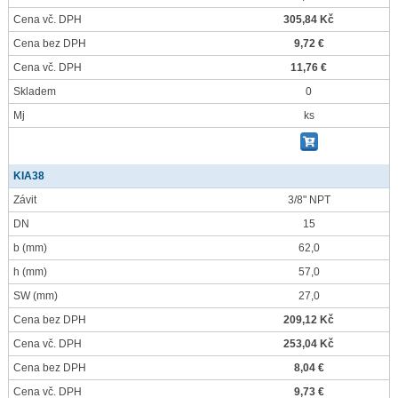
Cena vč. DPH
305,84 Kč
Cena bez DPH
9,72 €
Cena vč. DPH
11,76 €
Skladem
0
Mj
ks
KIA38
Závit
3/8" NPT
DN
15
b
(mm)
62,0
h
(mm)
57,0
SW
(mm)
27,0
Cena bez DPH
209,12 Kč
Cena vč. DPH
253,04 Kč
Cena bez DPH
8,04 €
Cena vč. DPH
9,73 €