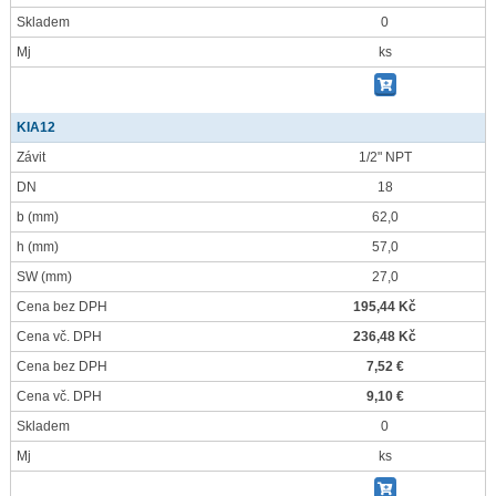
Skladem
0
Mj
ks
KIA12
Závit
1/2" NPT
DN
18
b
(mm)
62,0
h
(mm)
57,0
SW
(mm)
27,0
Cena bez DPH
195,44 Kč
Cena vč. DPH
236,48 Kč
Cena bez DPH
7,52 €
Cena vč. DPH
9,10 €
Skladem
0
Mj
ks