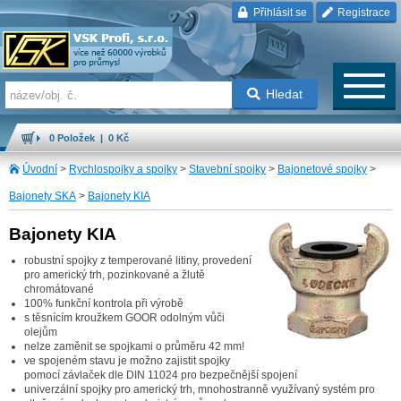
Přihlásit se
Registrace
Hledat
0 Položek | 0 Kč
Úvodní
>
Rychlospojky a spojky
>
Stavební spojky
>
Bajonetové spojky
>
Bajonety SKA
>
Bajonety KIA
Bajonety KIA
robustní spojky z temperované litiny, provedení
pro americký trh, pozinkované a žlutě
chromátované
100% funkční kontrola při výrobě
s těsnícím kroužkem GOOR odolným vůči
olejům
nelze zaměnit se spojkami o průměru 42 mm!
ve spojeném stavu je možno zajistit spojky
pomocí závlaček dle DIN 11024 pro bezpečnější spojení
univerzální spojky pro americký trh, mnohostranně využívaný systém pro