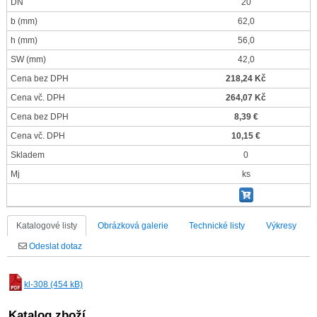
DN
20
b
(mm)
62,0
h
(mm)
56,0
SW
(mm)
42,0
Cena bez DPH
218,24 Kč
Cena vč. DPH
264,07 Kč
Cena bez DPH
8,39 €
Cena vč. DPH
10,15 €
Skladem
0
Mj
ks
Katalogové listy
Obrázková galerie
Technické listy
Výkresy
Odeslat dotaz
kl-308 (454 kB)
Katalog zboží