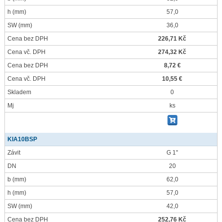
h
(mm)
57,0
SW
(mm)
36,0
Cena bez DPH
226,71 Kč
Cena vč. DPH
274,32 Kč
Cena bez DPH
8,72 €
Cena vč. DPH
10,55 €
Skladem
0
Mj
ks
KIA10BSP
Závit
G 1"
DN
20
b
(mm)
62,0
h
(mm)
57,0
SW
(mm)
42,0
Cena bez DPH
252,76 Kč