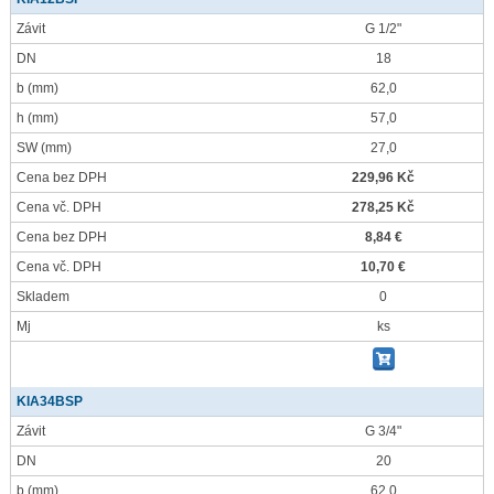
Závit
G 1/2"
DN
18
b
(mm)
62,0
h
(mm)
57,0
SW
(mm)
27,0
Cena bez DPH
229,96 Kč
Cena vč. DPH
278,25 Kč
Cena bez DPH
8,84 €
Cena vč. DPH
10,70 €
Skladem
0
Mj
ks
KIA34BSP
Závit
G 3/4"
DN
20
b
(mm)
62,0