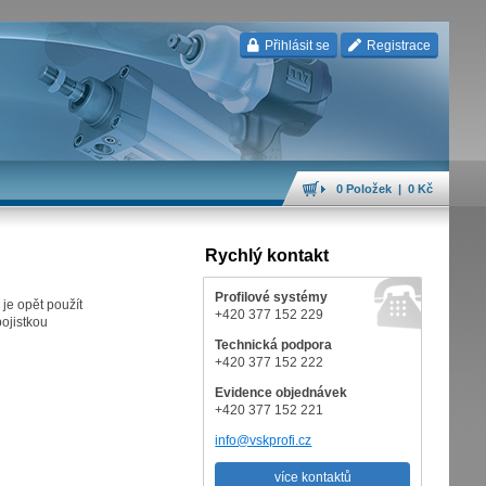
Přihlásit se
Registrace
0 Položek | 0 Kč
Rychlý kontakt
Profilové systémy
je opět použít
+420 377 152 229
pojistkou
Technická podpora
+420 377 152 222
Evidence objednávek
+420 377 152 221
info@vskprofi.cz
více kontaktů