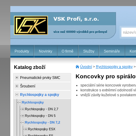
Produkty
Novinky
O firmě
Služby
Semináře
Kon
Katalog zboží
Úvodní
>
Rychlospojky a spojky
Koncovky pro spirálo
Pneumatické prvky SMC
speciální série koncovek vyrobená
Šroubení
konstrukce s extrémní odolností v
Rychlospojky a spojky
vnější závity kuželové s povlake
Rychlospojky
Rychlospojky - DN 2,7
Rychlospojky - DN 5
Rychlospojky - DN 7,2
Rychlospojky ESX
Rychlospojky ES