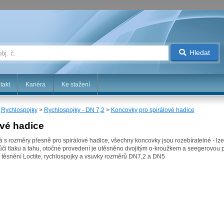
Hledat
takt
Kariéra
Ke stažení
>
Rychlospojky
>
Rychlospojky - DN 7,2
>
Koncovky pro spirálové hadice
vé hadice
 s rozměry přesně pro spirálové hadice, všechny koncovky jsou rozebíratelné - lze 
ůči tlaku a tahu, otočné provedení je utěsněno dvojitým o-kroužkem a seegerovou 
m těsnění Loctite, rychlospojky a vsuvky rozměrů DN7,2 a DN5