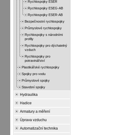
Rychlospojky ESER
Rychlospojky ESEG-AB
Rychlospojky ESER-AB
Bezpečnostní rychlospojky
Průmyslové rychlospojky
Rychlospojky s národními
profily
Rychlospojky pro dýchatelný
vzduch
Rychlospojky pro
potravinářství
Plastikářské rychlospojky
Spojky pro vodu
Průmyslové spojky
Stavební spojky
Hydraulika
Hadice
Armatury a měření
Úprava vzduchu
Automatizační technika