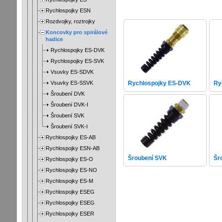
Rychlospojky ESN
Rozdvojky, roztrojky
Koncovky pro spirálové
hadice
Rychlospojky ES-DVK
Rychlospojky ES-SVK
Vsuvky ES-SDVK
Vsuvky ES-SSVK
Rychlospojky ES-DVK
Ry
Šroubení DVK
Šroubení DVK-I
Šroubení SVK
Šroubení SVK-I
Rychlospojky ES-AB
Rychlospojky ESN-AB
Šroubení SVK
Šr
Rychlospojky ES-O
Rychlospojky ES-NO
Rychlospojky ES-M
Rychlospojky ESEG
Rychlospojky ESEG
Rychlospojky ESER