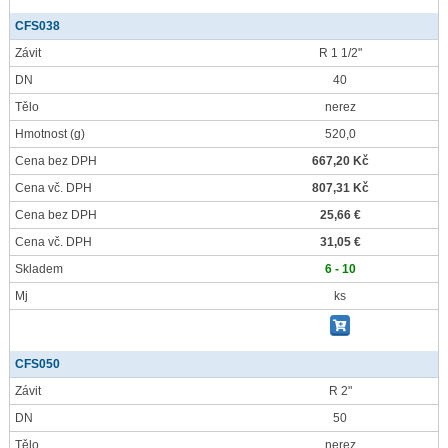
CFS038
Závit
R 1 1/2"
DN
40
Tělo
nerez
Hmotnost
(g)
520,0
Cena bez DPH
667,20 Kč
Cena vč. DPH
807,31 Kč
Cena bez DPH
25,66 €
Cena vč. DPH
31,05 €
Skladem
6 - 10
Mj
ks
CFS050
Závit
R 2"
DN
50
Tělo
nerez