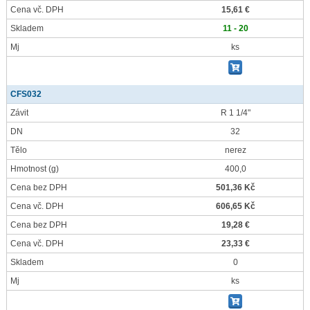
Cena vč. DPH
15,61 €
Skladem
11 - 20
Mj
ks
CFS032
Závit
R 1 1/4"
DN
32
Tělo
nerez
Hmotnost
(g)
400,0
Cena bez DPH
501,36 Kč
Cena vč. DPH
606,65 Kč
Cena bez DPH
19,28 €
Cena vč. DPH
23,33 €
Skladem
0
Mj
ks