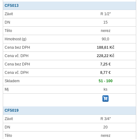
CFS013
Závit
R 1/2"
DN
15
Tělo
nerez
Hmotnost
(g)
90,0
Cena bez DPH
188,61 Kč
Cena vč. DPH
228,22 Kč
Cena bez DPH
7,25 €
Cena vč. DPH
8,77 €
Skladem
51 - 100
Mj
ks
CFS019
Závit
R 3/4"
DN
20
Tělo
nerez