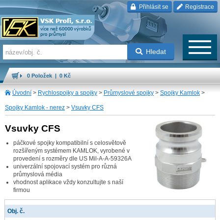
Přihlásit se
Registrace
Hledat
0 Položek | 0 Kč
Úvodní
>
Rychlospojky a spojky
>
Průmyslové spojky
>
Spojky Kamlok
>
Spojky Kamlok - nerez
>
Vsuvky CFS
Vsuvky CFS
páčkové spojky kompatibilní s celosvětově
rozšířeným systémem KAMLOK, vyrobené v
provedení s rozměry dle US Mil-A-A-59326A
univerzální spojovací systém pro různá
průmyslová média
vhodnost aplikace vždy konzultujte s naší
firmou
Obj. č.