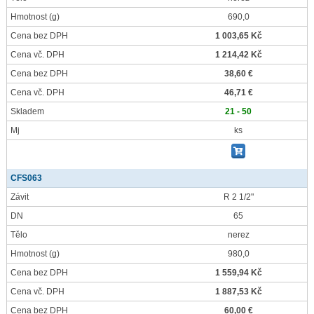
Hmotnost
(g)
690,0
Cena bez DPH
1 003,65 Kč
Cena vč. DPH
1 214,42 Kč
Cena bez DPH
38,60 €
Cena vč. DPH
46,71 €
Skladem
21 - 50
Mj
ks
CFS063
Závit
R 2 1/2"
DN
65
Tělo
nerez
Hmotnost
(g)
980,0
Cena bez DPH
1 559,94 Kč
Cena vč. DPH
1 887,53 Kč
Cena bez DPH
60,00 €