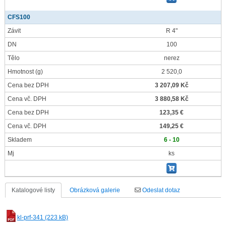
CFS100
Závit
R 4"
DN
100
Tělo
nerez
Hmotnost
(g)
2 520,0
Cena bez DPH
3 207,09 Kč
Cena vč. DPH
3 880,58 Kč
Cena bez DPH
123,35 €
Cena vč. DPH
149,25 €
Skladem
6 - 10
Mj
ks
Katalogové listy
Obrázková galerie
Odeslat dotaz
kl-prf-341 (223 kB)