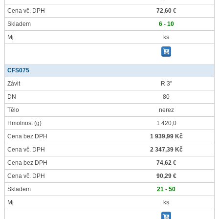
Cena vč. DPH
72,60 €
Skladem
6 - 10
Mj
ks
CFS075
Závit
R 3"
DN
80
Tělo
nerez
Hmotnost
(g)
1 420,0
Cena bez DPH
1 939,99 Kč
Cena vč. DPH
2 347,39 Kč
Cena bez DPH
74,62 €
Cena vč. DPH
90,29 €
Skladem
21 - 50
Mj
ks