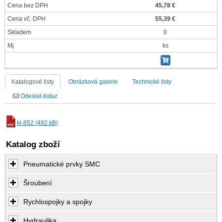
Cena bez DPH
45,78 €
Cena vč. DPH
55,39 €
Skladem
0
Mj
ks
Katalogové listy
Obrázková galerie
Technické listy
Odeslat dotaz
kl-852 (492 kB)
Katalog zboží
Pneumatické prvky SMC
Šroubení
Rychlospojky a spojky
Hydraulika