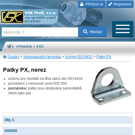
Přihlásit se
Registrace
Hledat
0 Položek | 0 Kč
Úvodní
>
Automatizační technika
>
Úchyty ISO 6432
>
Patky PX
Patky PX, nerez
určeno pro montáž na těla válců dle ISO 6432
provedení z nerezové oceli AISI 304
poznámka:
patky jsou dodávány samostatně,
nikoli jako pár
Obj. č.
040026