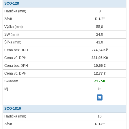
SCO-128
Hadička
(mm)
8
Závit
R 1/2"
Výška
(mm)
55,0
SW
(mm)
24,0
Šířka
(mm)
43,0
Cena bez DPH
274,34 Kč
Cena vč. DPH
331,95 Kč
Cena bez DPH
10,55 €
Cena vč. DPH
12,77 €
Skladem
21 - 50
Mj
ks
SCO-1810
Hadička
(mm)
10
Závit
R 1/8"