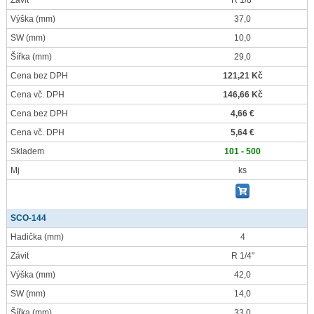
Závit
R 1/8"
Výška
(mm)
37,0
SW
(mm)
10,0
Šířka
(mm)
29,0
Cena bez DPH
121,21 Kč
Cena vč. DPH
146,66 Kč
Cena bez DPH
4,66 €
Cena vč. DPH
5,64 €
Skladem
101 - 500
Mj
ks
SCO-144
Hadička
(mm)
4
Závit
R 1/4"
Výška
(mm)
42,0
SW
(mm)
14,0
Šířka
(mm)
33,0