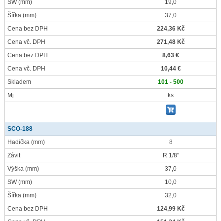
SW
(mm)
19,0
Šířka
(mm)
37,0
Cena bez DPH
224,36 Kč
Cena vč. DPH
271,48 Kč
Cena bez DPH
8,63 €
Cena vč. DPH
10,44 €
Skladem
101 - 500
Mj
ks
SCO-188
Hadička
(mm)
8
Závit
R 1/8"
Výška
(mm)
37,0
SW
(mm)
10,0
Šířka
(mm)
32,0
Cena bez DPH
124,99 Kč