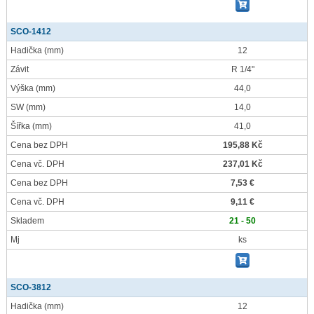
SCO-1412
Hadička
(mm)
12
Závit
R 1/4"
Výška
(mm)
44,0
SW
(mm)
14,0
Šířka
(mm)
41,0
Cena bez DPH
195,88 Kč
Cena vč. DPH
237,01 Kč
Cena bez DPH
7,53 €
Cena vč. DPH
9,11 €
Skladem
21 - 50
Mj
ks
SCO-3812
Hadička
(mm)
12