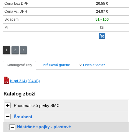
Cena bez DPH
20,55 €
Cena vč. DPH
24,87 €
Skladem
51 - 100
Mj
ks
1
2
Katalogové listy
Obrázková galerie
Odeslat dotaz
kl-prf-314 (204 kB)
Katalog zboží
Pneumatické prvky SMC
Šroubení
Nástrčné spojky - plastové