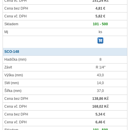
Cena vč. DPH
151,24 Kč
Cena bez DPH
4,81 €
Cena vč. DPH
5,82 €
Skladem
101 - 500
Mj
ks
SCO-148
Hadička
(mm)
8
Závit
R 1/4"
Výška
(mm)
43,0
SW
(mm)
14,0
Šířka
(mm)
37,0
Cena bez DPH
138,86 Kč
Cena vč. DPH
168,02 Kč
Cena bez DPH
5,34 €
Cena vč. DPH
6,46 €