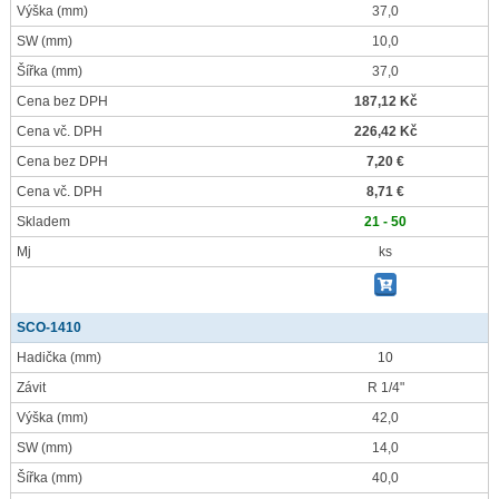
Výška
(mm)
37,0
SW
(mm)
10,0
Šířka
(mm)
37,0
Cena bez DPH
187,12 Kč
Cena vč. DPH
226,42 Kč
Cena bez DPH
7,20 €
Cena vč. DPH
8,71 €
Skladem
21 - 50
Mj
ks
SCO-1410
Hadička
(mm)
10
Závit
R 1/4"
Výška
(mm)
42,0
SW
(mm)
14,0
Šířka
(mm)
40,0