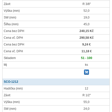
Závit
R 3/8"
Výška
(mm)
52,0
SW
(mm)
19,0
Šířka
(mm)
45,0
Cena bez DPH
240,15 Kč
Cena vč. DPH
290,58 Kč
Cena bez DPH
9,24 €
Cena vč. DPH
11,18 €
Skladem
51 - 100
Mj
ks
SCO-1212
Hadička
(mm)
12
Závit
R 1/2"
Výška
(mm)
55,0
SW
(mm)
24,0