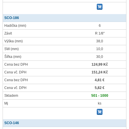
SCO-186
Hadička
(mm)
6
Závit
R 1/8"
Výška
(mm)
38,0
SW
(mm)
10,0
Šířka
(mm)
30,0
Cena bez DPH
124,99 Kč
Cena vč. DPH
151,24 Kč
Cena bez DPH
4,81 €
Cena vč. DPH
5,82 €
Skladem
501 - 1000
Mj
ks
SCO-146