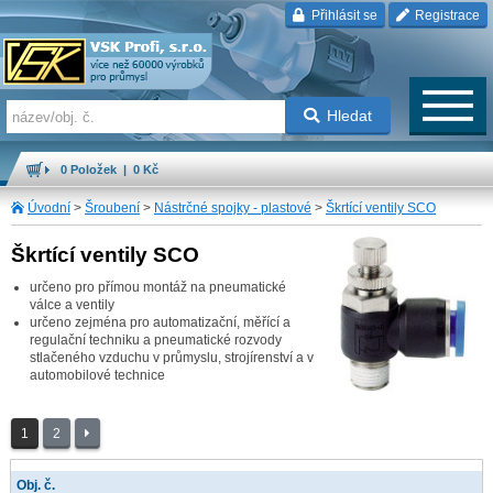
Přihlásit se
Registrace
Hledat
0 Položek | 0 Kč
Úvodní
>
Šroubení
>
Nástrčné spojky - plastové
>
Škrtící ventily SCO
Škrtící ventily SCO
určeno pro přímou montáž na pneumatické
válce a ventily
určeno zejména pro automatizační, měřící a
regulační techniku a pneumatické rozvody
stlačeného vzduchu v průmyslu, strojírenství a v
automobilové technice
1
2
Obj. č.