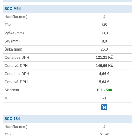
SCO-M54
Hadička
(mm)
4
Závit
M5
Výška
(mm)
30,0
SW
(mm)
8,0
Šířka
(mm)
25,0
Cena bez DPH
121,21 Kč
Cena vč. DPH
146,66 Kč
Cena bez DPH
4,66 €
Cena vč. DPH
5,64 €
Skladem
101 - 500
Mj
ks
SCO-184
Hadička
(mm)
4