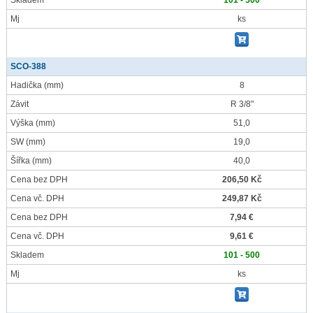
Skladem
101 - 500
Mj
ks
SCO-388
Hadička
(mm)
8
Závit
R 3/8"
Výška
(mm)
51,0
SW
(mm)
19,0
Šířka
(mm)
40,0
Cena bez DPH
206,50 Kč
Cena vč. DPH
249,87 Kč
Cena bez DPH
7,94 €
Cena vč. DPH
9,61 €
Skladem
101 - 500
Mj
ks