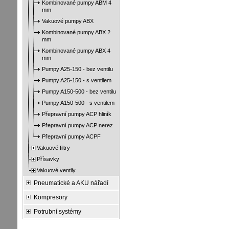
Kombinované pumpy ABM 4
mm
Vakuové pumpy ABX
Kombinované pumpy ABX 2
mm
Kombinované pumpy ABX 4
mm
Pumpy A25-150 - bez ventilu
Pumpy A25-150 - s ventilem
Pumpy A150-500 - bez ventilu
Pumpy A150-500 - s ventilem
Přepravní pumpy ACP hliník
Přepravní pumpy ACP nerez
Přepravní pumpy ACPF
Vakuové filtry
Přísavky
Vakuové ventily
Pneumatické a AKU nářadí
Kompresory
Potrubní systémy