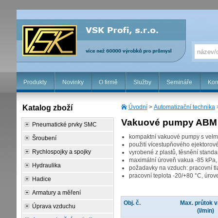
Produkty
Novinky
O firmě
Služby
Semináře
Kon
Katalog zboží
Úvodní
>
Automatizační technika
Vakuové pumpy ABM
Pneumatické prvky SMC
kompaktní vakuové pumpy s velmi
Šroubení
použití vícestupňového ejektorov
Rychlospojky a spojky
vyrobené z plastů, těsnění stand
maximální úroveň vakua -85 kPa,
Hydraulika
požadavky na vzduch: pracovní tl
pracovní teplota -20/+80 °C, úrov
Hadice
Armatury a měření
Obj. č.
Max. průtok 
Úprava vzduchu
(l/min)