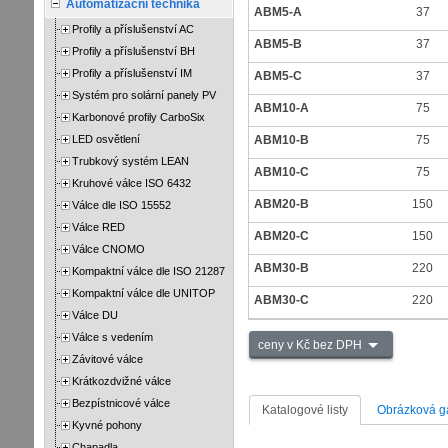
Automatizační technika
ABM5-A
37
Profily a příslušenství AC
ABM5-B
37
Profily a příslušenství BH
Profily a příslušenství IM
ABM5-C
37
Systém pro solární panely PV
ABM10-A
75
Karbonové profily CarboSix
LED osvětlení
ABM10-B
75
Trubkový systém LEAN
ABM10-C
75
Kruhové válce ISO 6432
ABM20-B
150
Válce dle ISO 15552
Válce RED
ABM20-C
150
Válce CNOMO
ABM30-B
220
Kompaktní válce dle ISO 21287
Kompaktní válce dle UNITOP
ABM30-C
220
Válce DU
Válce s vedením
ceny v Kč bez DPH
Závitové válce
Krátkozdvižné válce
Bezpístnicové válce
Katalogové listy
Obrázková ga
Kyvné pohony
Chapadla