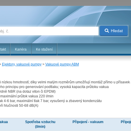
Hledat
takt
Kariéra
Ke stažení
>
Ejektory, vakuové pumpy
>
Vakuové pumpy ABM
 nízkou hmotností; díky velmi malým rozměrům umožňují montáž přímo u přísavek 
ého principu pro generování podtlaku; vysoká kapacita průtoku vakua
ardně NBR (na dotaz viton či EPDM)
 maximální průtok vakua 220 l/min
ak 4-6 bar, maximální tlak 7 bar, vysušený a zbavený kondenzátu
eň hlučnosti 50-68 dB(A)
vakua
Spotřeba vzduchu
Připojení - vakuum
Připoj
(l/min)