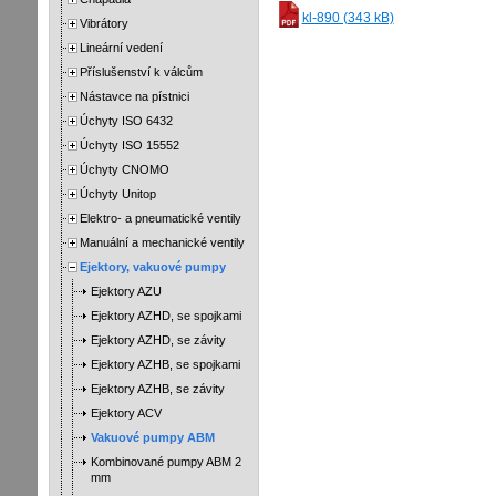
kl-890 (343 kB)
Vibrátory
Lineární vedení
Příslušenství k válcům
Nástavce na pístnici
Úchyty ISO 6432
Úchyty ISO 15552
Úchyty CNOMO
Úchyty Unitop
Elektro- a pneumatické ventily
Manuální a mechanické ventily
Ejektory, vakuové pumpy
Ejektory AZU
Ejektory AZHD, se spojkami
Ejektory AZHD, se závity
Ejektory AZHB, se spojkami
Ejektory AZHB, se závity
Ejektory ACV
Vakuové pumpy ABM
Kombinované pumpy ABM 2
mm