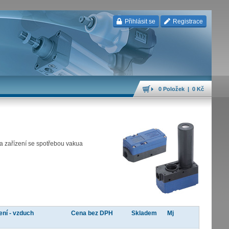
Přihlásit se
Registrace
0 Položek | 0 Kč
a zařízení se spotřebou vakua
ení - vzduch
Cena bez DPH
Skladem
Mj