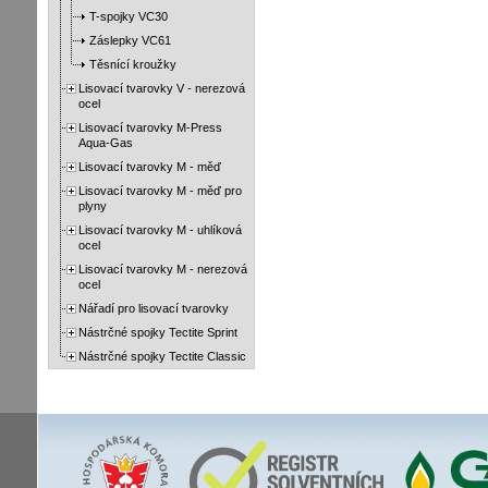
T-spojky VC30
Záslepky VC61
Těsnící kroužky
Lisovací tvarovky V - nerezová
ocel
Lisovací tvarovky M-Press
Aqua-Gas
Lisovací tvarovky M - měď
Lisovací tvarovky M - měď pro
plyny
Lisovací tvarovky M - uhlíková
ocel
Lisovací tvarovky M - nerezová
ocel
Nářadí pro lisovací tvarovky
Nástrčné spojky Tectite Sprint
Nástrčné spojky Tectite Classic