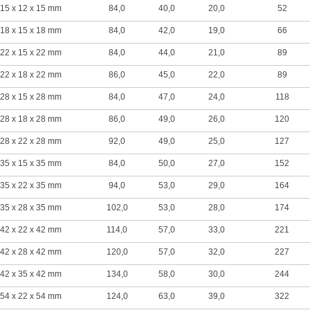
15 x 12 x 15 mm
84,0
40,0
20,0
52
18 x 15 x 18 mm
84,0
42,0
19,0
66
22 x 15 x 22 mm
84,0
44,0
21,0
89
22 x 18 x 22 mm
86,0
45,0
22,0
89
28 x 15 x 28 mm
84,0
47,0
24,0
118
28 x 18 x 28 mm
86,0
49,0
26,0
120
28 x 22 x 28 mm
92,0
49,0
25,0
127
35 x 15 x 35 mm
84,0
50,0
27,0
152
35 x 22 x 35 mm
94,0
53,0
29,0
164
35 x 28 x 35 mm
102,0
53,0
28,0
174
42 x 22 x 42 mm
114,0
57,0
33,0
221
42 x 28 x 42 mm
120,0
57,0
32,0
227
42 x 35 x 42 mm
134,0
58,0
30,0
244
54 x 22 x 54 mm
124,0
63,0
39,0
322