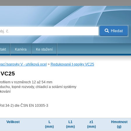
Hledat
takt
Kariéra
Ke stažení
vací tvarovky V - uhlíková ocel
>
Redukované t-spojky VC25
 VC25
profilem v rozměrech 12 až 54 mm
duchu, topné rozvody, chladicí a solární systémy
nkování
(Rst 34-2) dle ČSN EN 10305-3
Velikost
L
L1
z1
Hmotnost
(mm)
(mm)
(mm)
(g)