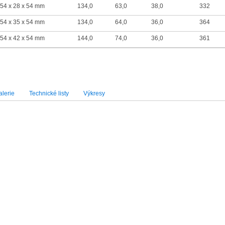
54 x 28 x 54 mm
134,0
63,0
38,0
332
54 x 35 x 54 mm
134,0
64,0
36,0
364
54 x 42 x 54 mm
144,0
74,0
36,0
361
lerie
Technické listy
Výkresy