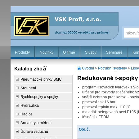
Produkty
Novinky
O firmě
Služby
Semináře
Kon
Katalog zboží
Úvodní
>
Potrubní systémy
>
Liso
Redukované t-spojky
Pneumatické prvky SMC
program lisovacích tvarovek s V-
Šroubení
určené pro rozvody stlačeného vz
Rychlospojky a spojky
vnější ochrana proti korozi - pozi
pracovní tlak 16 bar
Hydraulika
pracovní teplota max. 110 °C
materiál: nelegovaná ocel E195 
Hadice
těsnění z EPDM
Armatury a měření
Obj. č.
Úprava vzduchu