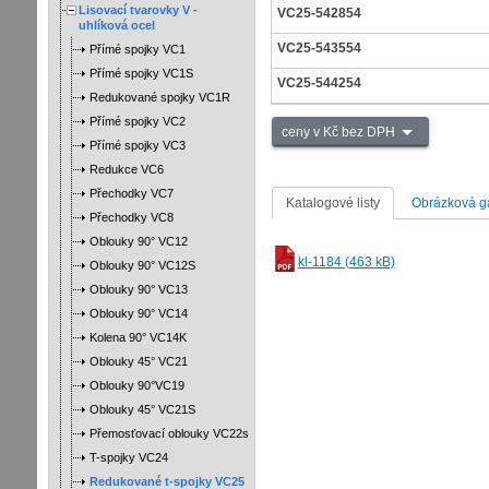
Lisovací tvarovky V -
VC25-542854
uhlíková ocel
VC25-543554
Přímé spojky VC1
Přímé spojky VC1S
VC25-544254
Redukované spojky VC1R
Přímé spojky VC2
ceny v Kč bez DPH
Přímé spojky VC3
Redukce VC6
Přechodky VC7
Katalogové listy
Obrázková ga
Přechodky VC8
Oblouky 90° VC12
kl-1184 (463 kB)
Oblouky 90° VC12S
Oblouky 90° VC13
Oblouky 90° VC14
Kolena 90° VC14K
Oblouky 45° VC21
Oblouky 90°VC19
Oblouky 45° VC21S
Přemosťovací oblouky VC22s
T-spojky VC24
Redukované t-spojky VC25