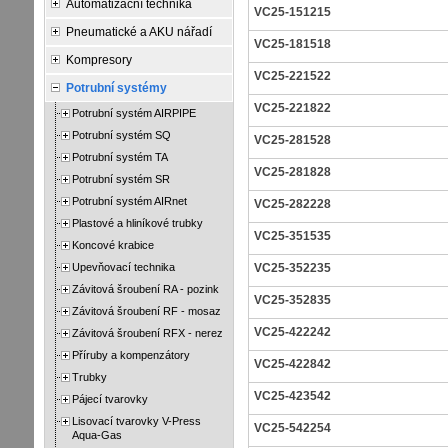
Automatizační technika
VC25-151215
Pneumatické a AKU nářadí
VC25-181518
Kompresory
VC25-221522
Potrubní systémy
VC25-221822
Potrubní systém AIRPIPE
Potrubní systém SQ
VC25-281528
Potrubní systém TA
VC25-281828
Potrubní systém SR
Potrubní systém AIRnet
VC25-282228
Plastové a hliníkové trubky
VC25-351535
Koncové krabice
Upevňovací technika
VC25-352235
Závitová šroubení RA - pozink
VC25-352835
Závitová šroubení RF - mosaz
VC25-422242
Závitová šroubení RFX - nerez
Příruby a kompenzátory
VC25-422842
Trubky
VC25-423542
Pájecí tvarovky
Lisovací tvarovky V-Press
VC25-542254
Aqua-Gas