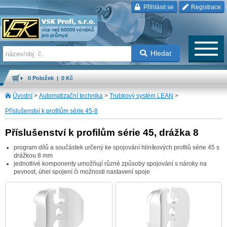
Přihlásit se
Registrace
Hledat
0 Položek | 0 Kč
Úvodní
>
Automatizační technika
>
Trubkový systém LEAN
>
Příslušenství k profilům série 45-8
Příslušenství k profilům série 45, drážka 8
program dílů a součástek určený ke spojování hliníkových profilů série 45 s
drážkou 8 mm
jednotlivé komponenty umožňují různé způsoby spojování s nároky na
pevnost, úhel spojení či možnosti nastavení spoje