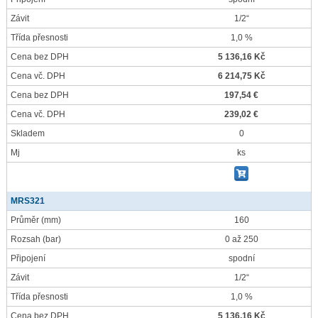
Závit
1/2“
Třída přesnosti
1,0 %
Cena bez DPH
5 136,16 Kč
Cena vč. DPH
6 214,75 Kč
Cena bez DPH
197,54 €
Cena vč. DPH
239,02 €
Skladem
0
Mj
ks
MRS321
Průměr
(mm)
160
Rozsah
(bar)
0 až 250
Připojení
spodní
Závit
1/2“
Třída přesnosti
1,0 %
Cena bez DPH
5 136,16 Kč