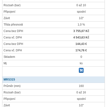
Rozsah
(bar)
0 až 10
Připojení
spodní
Závit
1/2“
Třída přesnosti
1,0 %
Cena bez DPH
3 755,07 Kč
Cena vč. DPH
4 543,63 Kč
Cena bez DPH
144,43 €
Cena vč. DPH
174,76 €
Skladem
0
Mj
ks
MRS315
Průměr
(mm)
160
Rozsah
(bar)
0 až 16
Připojení
spodní
Závit
1/2“