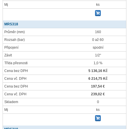
Mj
ks
MRS318
Průměr
(mm)
160
Rozsah
(bar)
0 až 60
Připojení
spodní
Závit
1/2“
Třída přesnosti
1,0 %
Cena bez DPH
5 136,16 Kč
Cena vč. DPH
6 214,75 Kč
Cena bez DPH
197,54 €
Cena vč. DPH
239,02 €
Skladem
0
Mj
ks