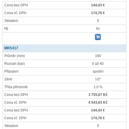
Cena bez DPH
144,43 €
Cena vč. DPH
174,76 €
Skladem
0
Mj
ks
MRS317
Průměr
(mm)
160
Rozsah
(bar)
0 až 40
Připojení
spodní
Závit
1/2“
Třída přesnosti
1,0 %
Cena bez DPH
3 755,07 Kč
Cena vč. DPH
4 543,63 Kč
Cena bez DPH
144,43 €
Cena vč. DPH
174,76 €
Skladem
0