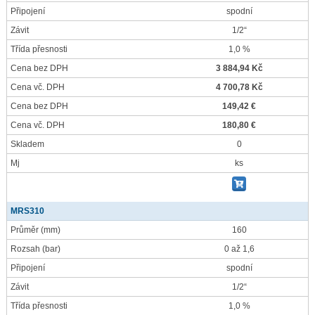
Připojení
spodní
Závit
1/2“
Třída přesnosti
1,0 %
Cena bez DPH
3 884,94 Kč
Cena vč. DPH
4 700,78 Kč
Cena bez DPH
149,42 €
Cena vč. DPH
180,80 €
Skladem
0
Mj
ks
MRS310
Průměr
(mm)
160
Rozsah
(bar)
0 až 1,6
Připojení
spodní
Závit
1/2“
Třída přesnosti
1,0 %