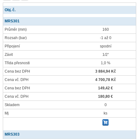
Obj. č.
MRS301
Průměr
(mm)
160
Rozsah
(bar)
-1 až 0
Připojení
spodní
Závit
1/2“
Třída přesnosti
1,0 %
Cena bez DPH
3 884,94 Kč
Cena vč. DPH
4 700,78 Kč
Cena bez DPH
149,42 €
Cena vč. DPH
180,80 €
Skladem
0
Mj
ks
MRS303