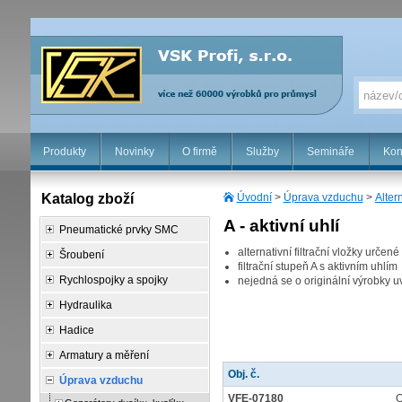
Produkty
Novinky
O firmě
Služby
Semináře
Kon
Katalog zboží
Úvodní
>
Úprava vzduchu
>
Altern
A - aktivní uhlí
Pneumatické prvky SMC
alternativní filtrační vložky urč
Šroubení
filtrační stupeň A s aktivním uhlím
Rychlospojky a spojky
nejedná se o originální výrobky 
Hydraulika
Hadice
Armatury a měření
Obj. č.
Úprava vzduchu
VFE-07180