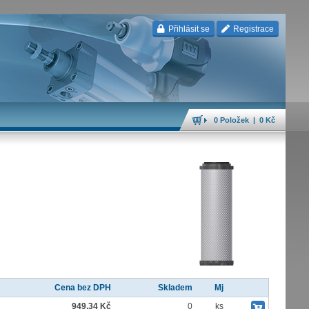
Přihlásit se
Registrace
0 Položek | 0 Kč
Cena bez DPH
Skladem
Mj
949,34 Kč
0
ks