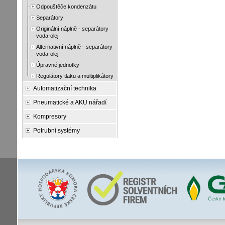
Odpouštěče kondenzátu
Separátory
Originální náplně - separátory
voda-olej
Alternativní náplně - separátory
voda-olej
Úpravné jednotky
Regulátory tlaku a multiplikátory
Automatizační technika
Pneumatické a AKU nářadí
Kompresory
Potrubní systémy