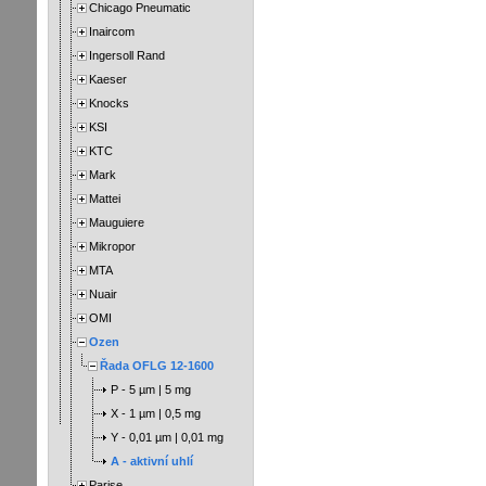
Chicago Pneumatic
Inaircom
Ingersoll Rand
Kaeser
Knocks
KSI
KTC
Mark
Mattei
Mauguiere
Mikropor
MTA
Nuair
OMI
Ozen
Řada OFLG 12-1600
P - 5 µm | 5 mg
X - 1 µm | 0,5 mg
Y - 0,01 µm | 0,01 mg
A - aktivní uhlí
Parise