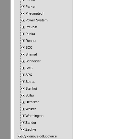
Parker
Pneumatech
Power System
Prevost
Puska
Renner
SCC
Shamal
Schneider
SMC
SPX
Sotras
Stenhoj
Sullair
Ultrafilter
Walker
Worthington
Zander
Zephyr
Cyklónové odlučovače