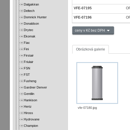
Dalgakiran
VFE-07195
O
Deltech
Domnick Hunter
VFE-07196
O
Donaldson
Drytec
ceny v Kč bez DPH
Ekomak
Fiac
Fini
Obrázková galerie
Firstair
Friulair
FSN
FST
Fusheng
Gardner Denver
Gentilin
Hankison
Hertz
vfe-07180.jpg
Hiross
Hydrovane
Champion