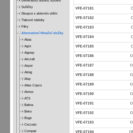
Generátory dusíku, kyslíku
Sušičky
VFE-07181
Sloupce s aktivním uhlím
VFE-07182
Tlakové nádoby
Filtry
VFE-07183
Alternativní filtrační vložky
VFE-07184
Abac
Agre
VFE-07185
Aignep
VFE-07186
O
Aircraft
VFE-07187
O
Airpol
Almig
VFE-07188
O
Alup
VFE-07189
O
Atlas Copco
Atmos
VFE-07190
O
ATS
VFE-07191
O
Balma
Beko
VFE-07192
O
Boge
VFE-07193
O
Ceccato
Compair
VFE-07194
O