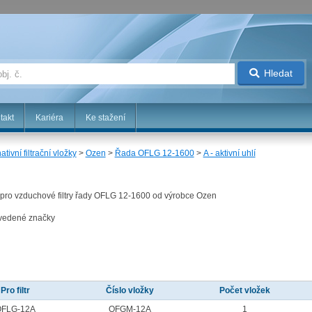
Hledat
takt
Kariéra
Ke stažení
ativní filtrační vložky
>
Ozen
>
Řada OFLG 12-1600
>
A - aktivní uhlí
ené pro vzduchové filtry řady OFLG 12-1600 od výrobce Ozen
uvedené značky
Pro filtr
Číslo vložky
Počet vložek
OFLG-12A
OFGM-12A
1