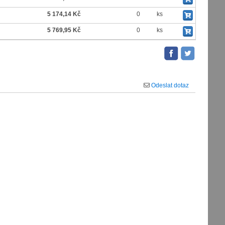
5 174,14 Kč
0
ks
5 769,95 Kč
0
ks
Odeslat dotaz