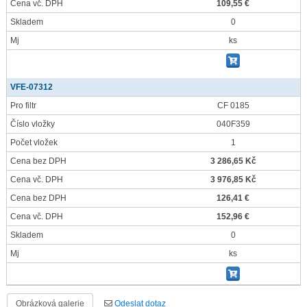
Cena vč. DPH
109,55 €
Skladem
0
Mj
ks
VFE-07312
Pro filtr
CF 0185
Číslo vložky
040F359
Počet vložek
1
Cena bez DPH
3 286,65 Kč
Cena vč. DPH
3 976,85 Kč
Cena bez DPH
126,41 €
Cena vč. DPH
152,96 €
Skladem
0
Mj
ks
Obrázková galerie
Odeslat dotaz