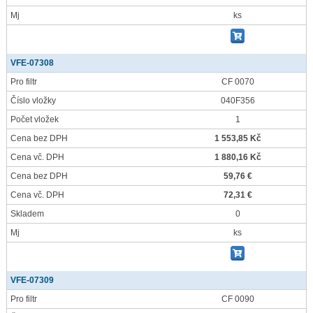
Mj
ks
VFE-07308
Pro filtr
CF 0070
Číslo vložky
040F356
Počet vložek
1
Cena bez DPH
1 553,85 Kč
Cena vč. DPH
1 880,16 Kč
Cena bez DPH
59,76 €
Cena vč. DPH
72,31 €
Skladem
0
Mj
ks
VFE-07309
Pro filtr
CF 0090