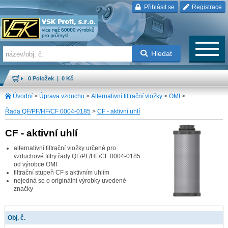
Přihlásit se
Registrace
Hledat
0 Položek | 0 Kč
Úvodní
>
Úprava vzduchu
>
Alternativní filtrační vložky
>
OMI
>
Řada QF/PF/HF/CF 0004-0185
>
CF - aktivní uhlí
CF - aktivní uhlí
alternativní filtrační vložky určené pro
vzduchové filtry řady QF/PF/HF/CF 0004-0185
od výrobce OMI
filtrační stupeň CF s aktivním uhlím
nejedná se o originální výrobky uvedené
značky
Obj. č.