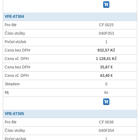
VFE-07304
Pro filtr
CF 0025
Číslo vložky
040F353
Počet vložek
1
Cena bez DPH
932,57 Kč
Cena vč. DPH
1 128,41 Kč
Cena bez DPH
35,87 €
Cena vč. DPH
43,40 €
Skladem
0
Mj
ks
VFE-07305
Pro filtr
CF 0036
Číslo vložky
040F354
Počet vložek
1