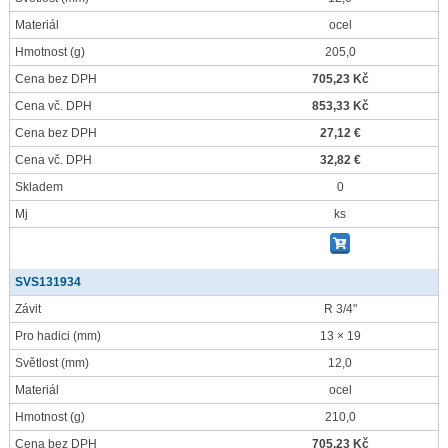
Materiál
ocel
Hmotnost
(g)
205,0
Cena bez DPH
705,23 Kč
Cena vč. DPH
853,33 Kč
Cena bez DPH
27,12 €
Cena vč. DPH
32,82 €
Skladem
0
Mj
ks
SVS131934
Závit
R 3/4"
Pro hadici
(mm)
13 × 19
Světlost
(mm)
12,0
Materiál
ocel
Hmotnost
(g)
210,0
Cena bez DPH
705,23 Kč