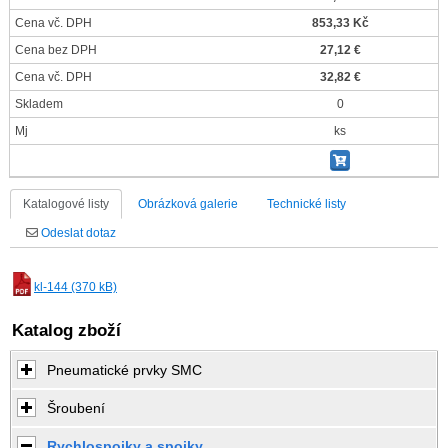
Cena vč. DPH
853,33 Kč
Cena bez DPH
27,12 €
Cena vč. DPH
32,82 €
Skladem
0
Mj
ks
Katalogové listy
Obrázková galerie
Technické listy
Odeslat dotaz
kl-144 (370 kB)
Katalog zboží
Pneumatické prvky SMC
Šroubení
Rychlospojky a spojky