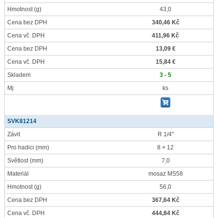
Hmotnost
(g)
43,0
Cena bez DPH
340,46 Kč
Cena vč. DPH
411,96 Kč
Cena bez DPH
13,09 €
Cena vč. DPH
15,84 €
Skladem
3 - 5
Mj
ks
SVK81214
Závit
R 1/4"
Pro hadici
(mm)
8 × 12
Světlost
(mm)
7,0
Materiál
mosaz MS58
Hmotnost
(g)
56,0
Cena bez DPH
367,64 Kč
Cena vč. DPH
444,84 Kč