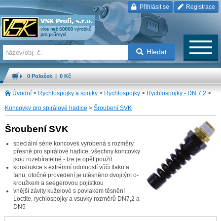
Přihlásit se
Registrace
Hledat
0 Položek | 0 Kč
Úvodní
>
Rychlospojky a spojky
>
Rychlospojky
>
Rychlospojky - DN 7,2
>
Koncovky pro spirálové hadice
>
Šroubení SVK
Šroubení SVK
speciální série koncovek vyrobená s rozměry
přesně pro spirálové hadice, všechny koncovky
jsou rozebíratelné - lze je opět použít
konstrukce s extrémní odolností vůči tlaku a
tahu, otočné provedení je utěsněno dvojitým o-
kroužkem a seegerovou pojistkou
vnější závity kuželové s povlakem těsnění
Loctite, rychlospojky a vsuvky rozměrů DN7,2 a
DN5