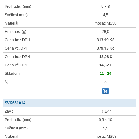
Pro hadici
(mm)
5 × 8
Světlost
(mm)
4,5
Materiál
mosaz MS58
Hmotnost
(g)
29,0
Cena bez DPH
313,99 Kč
Cena vč. DPH
379,93 Kč
Cena bez DPH
12,08 €
Cena vč. DPH
14,62 €
Skladem
11 - 20
Mj
ks
SVK651014
Závit
R 1/4"
Pro hadici
(mm)
6,5 × 10
Světlost
(mm)
5,5
Materiál
mosaz MS58