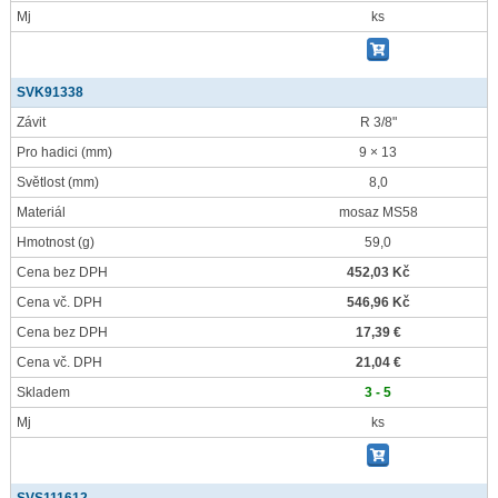
Mj
ks
SVK91338
Závit
R 3/8"
Pro hadici
(mm)
9 × 13
Světlost
(mm)
8,0
Materiál
mosaz MS58
Hmotnost
(g)
59,0
Cena bez DPH
452,03 Kč
Cena vč. DPH
546,96 Kč
Cena bez DPH
17,39 €
Cena vč. DPH
21,04 €
Skladem
3 - 5
Mj
ks