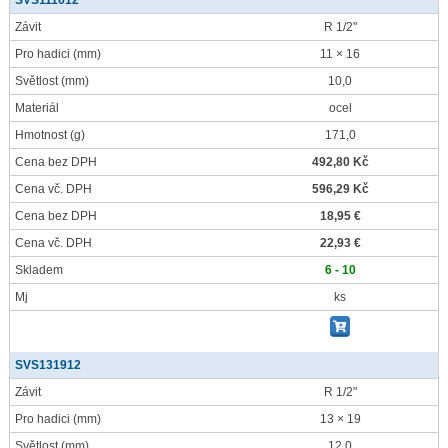
SVS111612
Závit
R 1/2"
Pro hadici
(mm)
11 × 16
Světlost
(mm)
10,0
Materiál
ocel
Hmotnost
(g)
171,0
Cena bez DPH
492,80 Kč
Cena vč. DPH
596,29 Kč
Cena bez DPH
18,95 €
Cena vč. DPH
22,93 €
Skladem
6 - 10
Mj
ks
SVS131912
Závit
R 1/2"
Pro hadici
(mm)
13 × 19
Světlost
(mm)
12,0