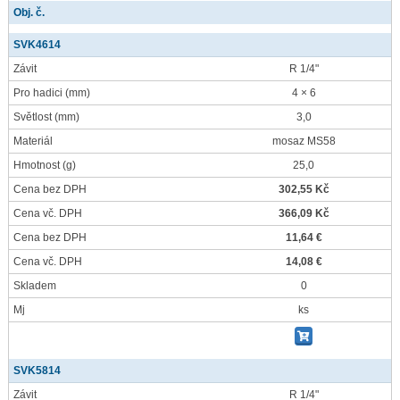
Obj. č.
SVK4614
Závit
R 1/4"
Pro hadici
(mm)
4 × 6
Světlost
(mm)
3,0
Materiál
mosaz MS58
Hmotnost
(g)
25,0
Cena bez DPH
302,55 Kč
Cena vč. DPH
366,09 Kč
Cena bez DPH
11,64 €
Cena vč. DPH
14,08 €
Skladem
0
Mj
ks
SVK5814
Závit
R 1/4"