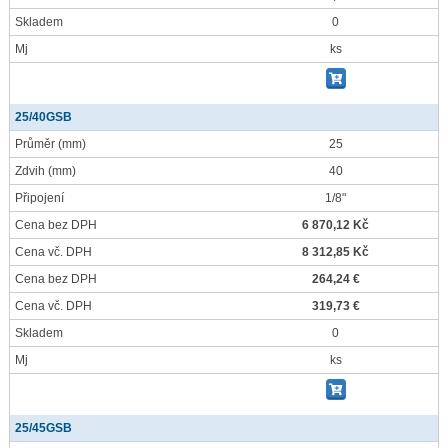
Skladem
0
Mj
ks
25/40GSB
Průměr
(mm)
25
Zdvih
(mm)
40
Připojení
1/8"
Cena bez DPH
6 870,12 Kč
Cena vč. DPH
8 312,85 Kč
Cena bez DPH
264,24 €
Cena vč. DPH
319,73 €
Skladem
0
Mj
ks
25/45GSB