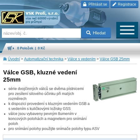
Přihlásit se
Registrace
Hledat
0 Položek | 0 Kč
Úvodní
>
Automatizační technika
>
Válce s vedením
>
Válce GSB 25mm
Válce GSB, kluzné vedení
25mm
série dvojčinných válců se dvěma pístnicemi
pro zesílení silového účinku při malých
rozměrech
k dispozici provedení s kluzným vedením GSB a
s vedením s kuličkovými ložisky GSS
válce jsou vybaveny pevným tlumením v
koncových polohách a magnetem pro snímání
poloh
pro snímání polohy použijte snímače polohy typu ASV