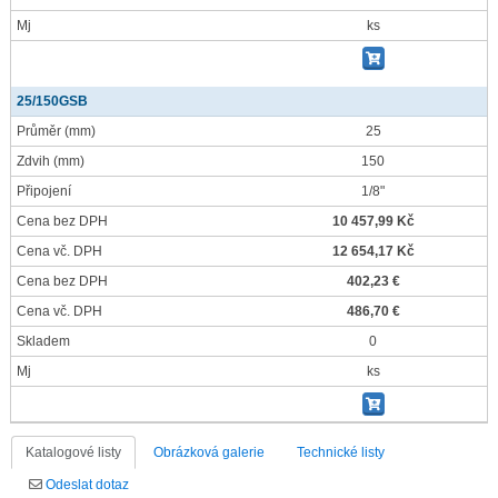
Mj
ks
25/150GSB
Průměr
(mm)
25
Zdvih
(mm)
150
Připojení
1/8"
Cena bez DPH
10 457,99 Kč
Cena vč. DPH
12 654,17 Kč
Cena bez DPH
402,23 €
Cena vč. DPH
486,70 €
Skladem
0
Mj
ks
Katalogové listy
Obrázková galerie
Technické listy
Odeslat dotaz