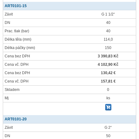
ART0101-15
Závit
G 1 1/2“
DN
40
Prac. tlak
(bar)
40
Délka těla
(mm)
114,0
Délka páčky
(mm)
150
Cena bez DPH
3 390,83 Kč
Cena vč. DPH
4 102,90 Kč
Cena bez DPH
130,42 €
Cena vč. DPH
157,81 €
Skladem
0
Mj
ks
ART0101-20
Závit
G 2“
DN
50