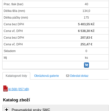
Prac. tlak
(bar)
40
Délka těla
(mm)
134,0
Délka páčky
(mm)
175
Cena bez DPH
5 403,55 Kč
Cena vč. DPH
6 538,30 Kč
Cena bez DPH
207,83 €
Cena vč. DPH
251,47 €
Skladem
0
Mj
ks
Katalogové listy
Obrázková galerie
Odeslat dotaz
kl-568 (357 kB)
Katalog zboží
Pneumatické prvky SMC