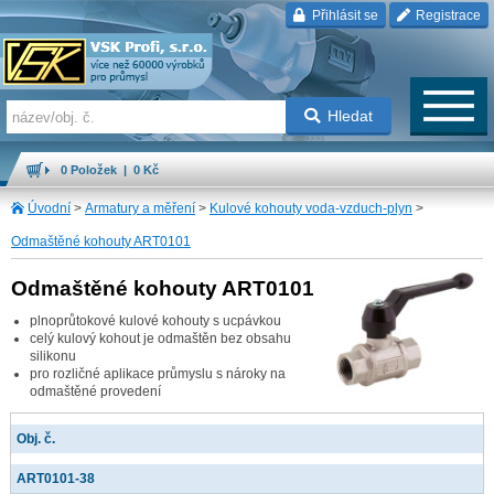
Přihlásit se
Registrace
Hledat
0 Položek | 0 Kč
Úvodní
>
Armatury a měření
>
Kulové kohouty voda-vzduch-plyn
>
Odmaštěné kohouty ART0101
Odmaštěné kohouty ART0101
plnoprůtokové kulové kohouty s ucpávkou
celý kulový kohout je odmaštěn bez obsahu
silikonu
pro rozličné aplikace průmyslu s nároky na
odmaštěné provedení
Obj. č.
ART0101-38