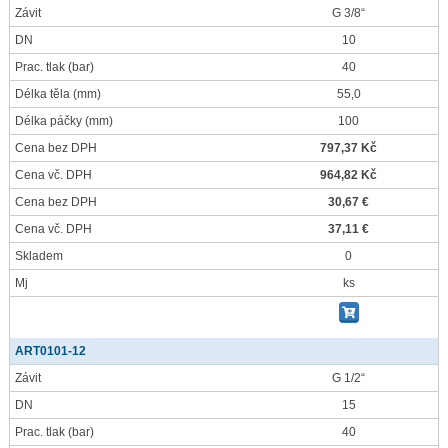
Závit
G 3/8“
DN
10
Prac. tlak
(bar)
40
Délka těla
(mm)
55,0
Délka páčky
(mm)
100
Cena bez DPH
797,37 Kč
Cena vč. DPH
964,82 Kč
Cena bez DPH
30,67 €
Cena vč. DPH
37,11 €
Skladem
0
Mj
ks
ART0101-12
Závit
G 1/2“
DN
15
Prac. tlak
(bar)
40