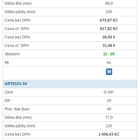
Délka těla
(mm)
69,0
Délka páčky
(mm)
100
Cena bez DPH
675,97 Kč
Cena vč. DPH
817,92 Kč
Cena bez DPH
26,00 €
Cena vč. DPH
31,46 €
Skladem
11 - 20
Mj
ks
ART0101-34
Závit
G 3/4“
DN
20
Prac. tlak
(bar)
40
Délka těla
(mm)
77,0
Délka páčky
(mm)
120
Cena bez DPH
1 008,43 Kč