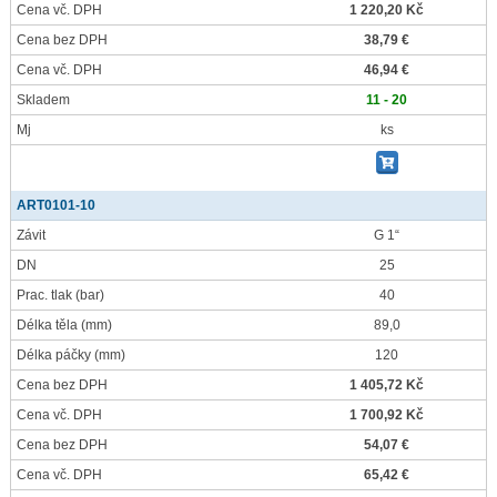
Cena vč. DPH
1 220,20 Kč
Cena bez DPH
38,79 €
Cena vč. DPH
46,94 €
Skladem
11 - 20
Mj
ks
ART0101-10
Závit
G 1“
DN
25
Prac. tlak
(bar)
40
Délka těla
(mm)
89,0
Délka páčky
(mm)
120
Cena bez DPH
1 405,72 Kč
Cena vč. DPH
1 700,92 Kč
Cena bez DPH
54,07 €
Cena vč. DPH
65,42 €