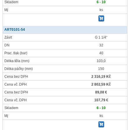
Skladem
6 - 10
Mj
ks
ART0101-54
Závit
G 1 1/4“
DN
32
Prac. tlak
(bar)
40
Délka těla
(mm)
103,0
Délka páčky
(mm)
150
Cena bez DPH
2 316,19 Kč
Cena vč. DPH
2 802,59 Kč
Cena bez DPH
89,08 €
Cena vč. DPH
107,79 €
Skladem
6 - 10
Mj
ks