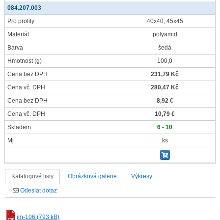
084.207.003
Pro profily
40x40, 45x45
Materiál
polyamid
Barva
šedá
Hmotnost
(g)
100,0
Cena bez DPH
231,79 Kč
Cena vč. DPH
280,47 Kč
Cena bez DPH
8,92 €
Cena vč. DPH
10,79 €
Skladem
6 - 10
Mj
ks
Katalogové listy
Obrázková galerie
Výkresy
Odeslat dotaz
im-106 (793 kB)