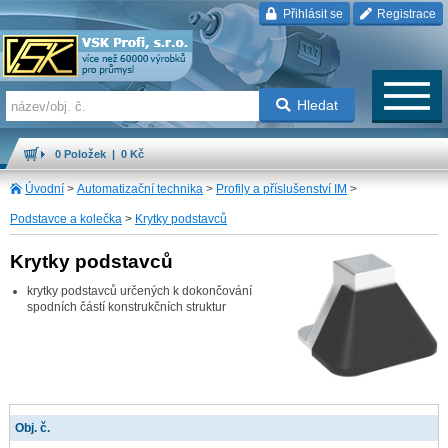
Přihlásit se
Registrace
Hledat
0 Položek | 0 Kč
Úvodní
>
Automatizační technika
>
Profily a příslušenství IM
>
Podstavce a kolečka
>
Krytky podstavců
Krytky podstavců
krytky podstavců určených k dokončování
spodních částí konstrukčních struktur
Obj. č.