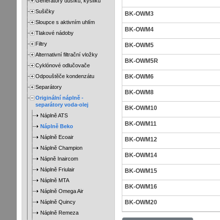
Generátory dusíku, kyslíku
Sušičky
BK-OWM3
Sloupce s aktivním uhlím
BK-OWM4
Tlakové nádoby
Filtry
BK-OWM5
Alternativní filtrační vložky
BK-OWM5R
Cyklónové odlučovače
Odpouštěče kondenzátu
BK-OWM6
Separátory
BK-OWM8
Originální náplně -
separátory voda-olej
BK-OWM10
Náplně ATS
BK-OWM11
Náplně Beko
Náplně Ecoair
BK-OWM12
Náplně Champion
BK-OWM14
Nápně Inaircom
Náplně Friulair
BK-OWM15
Náplně MTA
BK-OWM16
Náplně Omega Air
Náplně Quincy
BK-OWM20
Náplně Remeza