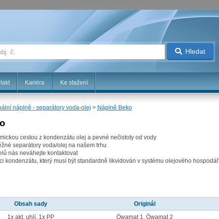
Hledat
takt
Kariéra
Ke stažení
nální náplně - separátory voda-olej
>
Náplně Beko
ko
emickou cestou z kondenzátu olej a pevné nečistoty od vody
běžné separátory voda/olej na našem trhu
lů nás neváhejte kontaktovat
aci kondenzátu, který musí být standardně likvidován v systému olejového hospodář
Obsah sady
Originál
1x akt. uhlí, 1x PP
Öwamat 1, Öwamat 2