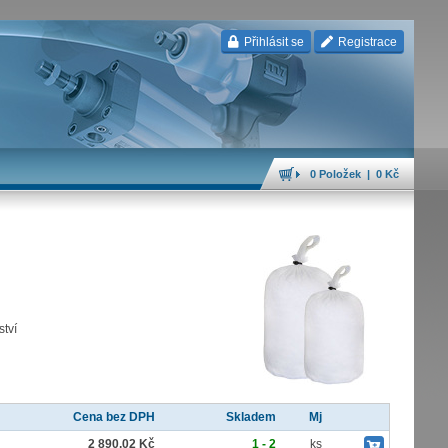
Přihlásit se
Registrace
0 Položek | 0 Kč
ství
Cena bez DPH
Skladem
Mj
2 890,02 Kč
1 - 2
ks