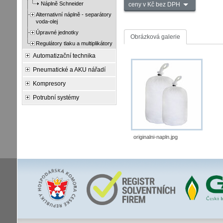
Náplně Schneider
ceny v Kč bez DPH
Alternativní náplně - separátory
voda-olej
Úpravné jednotky
Obrázková galerie
Regulátory tlaku a multiplikátory
Automatizační technika
Pneumatické a AKU nářadí
Kompresory
Potrubní systémy
originalni-napln.jpg