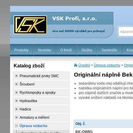
Produkty
Novinky
O firmě
Služby
Semináře
Kon
Katalog zboží
Úvodní
>
Úprava vzduchu
>
Origi
Originální náplně Be
Pneumatické prvky SMC
separátory voda-olej oddělují ch
Šroubení
nabídka originálních náplní pro 
Rychlospojky a spojky
pro náplně dalších značek a mode
vysoké snížení nákladů na likvid
Hydraulika
Hadice
Armatury a měření
Obj. č.
Úprava vzduchu
BK-OWM1