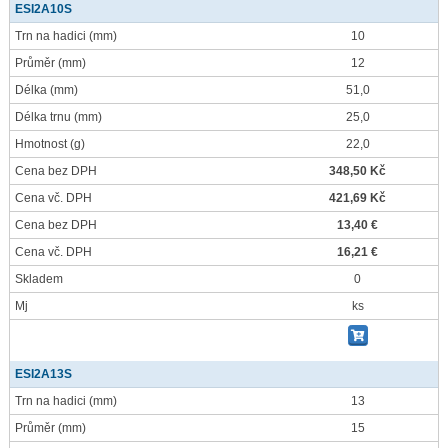
ESI2A10S
Trn na hadici
(mm)
10
Průměr
(mm)
12
Délka
(mm)
51,0
Délka trnu
(mm)
25,0
Hmotnost
(g)
22,0
Cena bez DPH
348,50 Kč
Cena vč. DPH
421,69 Kč
Cena bez DPH
13,40 €
Cena vč. DPH
16,21 €
Skladem
0
Mj
ks
ESI2A13S
Trn na hadici
(mm)
13
Průměr
(mm)
15