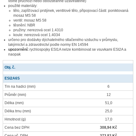
volně průchozí nebo oboustranně uzavíratelné)
použité materiály:
tělo, zajišťovací prstýnek, ventilové tělo, připojovací části: poniklovaná
mosaz MS 58
ventil: mosaz MS 58
těsnění: NBR
pružiny: nerezová ocel 1.4310
koule: nerezová ocel 1.4034
určeno pro dodávky dýchatelného stlačeného vzduchu v průmyslu,
lakýrnictví a zdravotnictví podle normy EN 14594
upozornění:
rychlospojky ESI1A nelze kombinovat se vsuvkami ESI2A a
naopak
Obj. č.
ESI2A6S
Trn na hadici
(mm)
6
Průměr
(mm)
12
Délka
(mm)
51,0
Délka trnu
(mm)
25,0
Hmotnost
(g)
17,0
Cena bez DPH
308,94 Kč
Cena vč. DPH
373,82 Kč