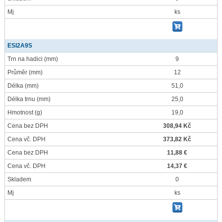
Mj
ks
ESI2A9S
Trn na hadici
(mm)
9
Průměr
(mm)
12
Délka
(mm)
51,0
Délka trnu
(mm)
25,0
Hmotnost
(g)
19,0
Cena bez DPH
308,94 Kč
Cena vč. DPH
373,82 Kč
Cena bez DPH
11,88 €
Cena vč. DPH
14,37 €
Skladem
0
Mj
ks