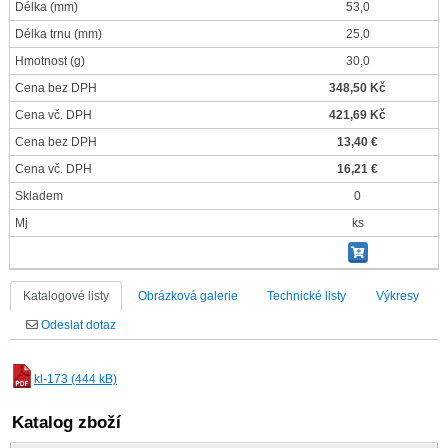
Délka
(mm)
53,0
Délka trnu
(mm)
25,0
Hmotnost
(g)
30,0
Cena bez DPH
348,50 Kč
Cena vč. DPH
421,69 Kč
Cena bez DPH
13,40 €
Cena vč. DPH
16,21 €
Skladem
0
Mj
ks
Katalogové listy
Obrázková galerie
Technické listy
Výkresy
Odeslat dotaz
kl-173 (444 kB)
Katalog zboží