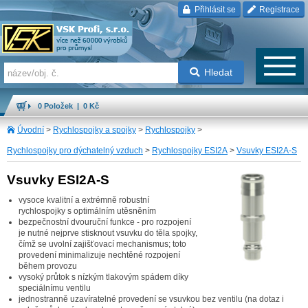
Přihlásit se
Registrace
Hledat
0 Položek | 0 Kč
Úvodní
>
Rychlospojky a spojky
>
Rychlospojky
>
Rychlospojky pro dýchatelný vzduch
>
Rychlospojky ESI2A
>
Vsuvky ESI2A-S
Vsuvky ESI2A-S
vysoce kvalitní a extrémně robustní
rychlospojky s optimálním utěsněním
bezpečnostní dvouruční funkce - pro rozpojení
je nutné nejprve stisknout vsuvku do těla spojky,
čímž se uvolní zajišťovací mechanismus; toto
provedení minimalizuje nechtěné rozpojení
během provozu
vysoký průtok s nízkým tlakovým spádem díky
speciálnímu ventilu
jednostranně uzavíratelné provedení se vsuvkou bez ventilu (na dotaz i