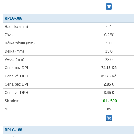
RPLG-386
Hadička
(mm)
6/4
Závit
G 3/8"
Délka závitu
(mm)
9,0
Délka
(mm)
23,0
Výška
(mm)
23,0
Cena bez DPH
74,16 Kč
Cena vč. DPH
89,73 Kč
Cena bez DPH
2,85 €
Cena vč. DPH
3,45 €
Skladem
101 - 500
Mj
ks
RPLG-188