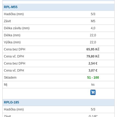
RPL-M55
Hadička
(mm)
5/3
Závit
M5
Délka závitu
(mm)
4,0
Délka
(mm)
22,0
Výška
(mm)
22,0
Cena bez DPH
65,95 Kč
Cena vč. DPH
79,80 Kč
Cena bez DPH
2,54 €
Cena vč. DPH
3,07 €
Skladem
51 - 100
Mj
ks
RPLG-185
Hadička
(mm)
5/3
Závit
G 1/8"