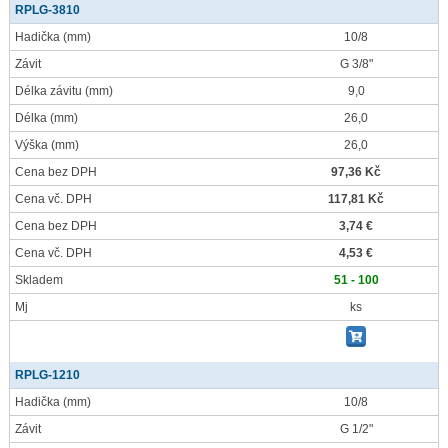
RPLG-3810
Hadička
(mm)
10/8
Závit
G 3/8"
Délka závitu
(mm)
9,0
Délka
(mm)
26,0
Výška
(mm)
26,0
Cena bez DPH
97,36 Kč
Cena vč. DPH
117,81 Kč
Cena bez DPH
3,74 €
Cena vč. DPH
4,53 €
Skladem
51 - 100
Mj
ks
RPLG-1210
Hadička
(mm)
10/8
Závit
G 1/2"