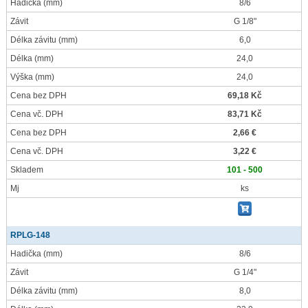
Hadička
(mm)
8/6
Závit
G 1/8"
Délka závitu
(mm)
6,0
Délka
(mm)
24,0
Výška
(mm)
24,0
Cena bez DPH
69,18 Kč
Cena vč. DPH
83,71 Kč
Cena bez DPH
2,66 €
Cena vč. DPH
3,22 €
Skladem
101 - 500
Mj
ks
RPLG-148
Hadička
(mm)
8/6
Závit
G 1/4"
Délka závitu
(mm)
8,0