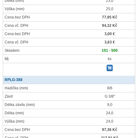
Délka
(mm)
23,0
Výška
(mm)
25,0
Cena bez DPH
77,95 Kč
Cena vč. DPH
94,32 Kč
Cena bez DPH
3,00 €
Cena vč. DPH
3,63 €
Skladem
101 - 500
Mj
ks
RPLG-388
Hadička
(mm)
8/6
Závit
G 3/8"
Délka závitu
(mm)
9,0
Délka
(mm)
24,0
Výška
(mm)
24,0
Cena bez DPH
97,36 Kč