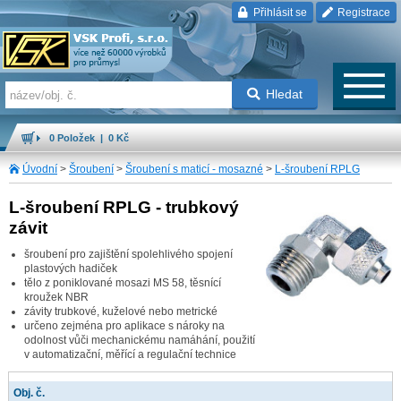
Přihlásit se
Registrace
Hledat
0 Položek | 0 Kč
Úvodní
>
Šroubení
>
Šroubení s maticí - mosazné
>
L-šroubení RPLG
L-šroubení RPLG - trubkový
závit
šroubení pro zajištění spolehlivého spojení
plastových hadiček
tělo z poniklované mosazi MS 58, těsnící
kroužek NBR
závity trubkové, kuželové nebo metrické
určeno zejména pro aplikace s nároky na
odolnost vůči mechanickému namáhání, použití
v automatizační, měřící a regulační technice
Obj. č.