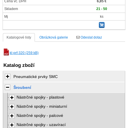
Cena vč. DPH
6,85 €
Skladem
21 - 50
Mj
ks
Katalogové listy
Obrázková galerie
Odeslat dotaz
kl-prf-320 (259 kB)
Katalog zboží
Pneumatické prvky SMC
Šroubení
Nástrčné spojky - plastové
Nástrčné spojky - miniaturní
Nástrčné spojky - palcové
Nástrčné spojky - uzavírací