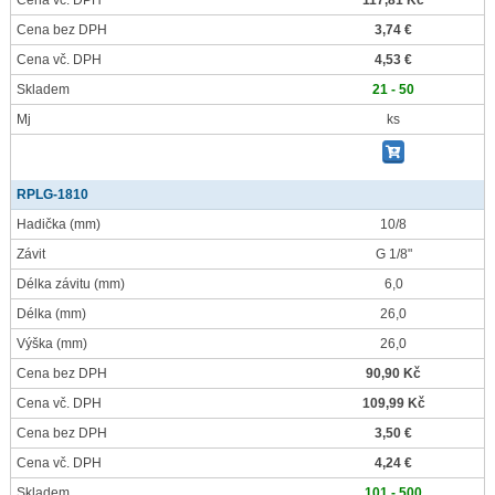
Cena vč. DPH
117,81 Kč
Cena bez DPH
3,74 €
Cena vč. DPH
4,53 €
Skladem
21 - 50
Mj
ks
RPLG-1810
Hadička
(mm)
10/8
Závit
G 1/8"
Délka závitu
(mm)
6,0
Délka
(mm)
26,0
Výška
(mm)
26,0
Cena bez DPH
90,90 Kč
Cena vč. DPH
109,99 Kč
Cena bez DPH
3,50 €
Cena vč. DPH
4,24 €
Skladem
101 - 500